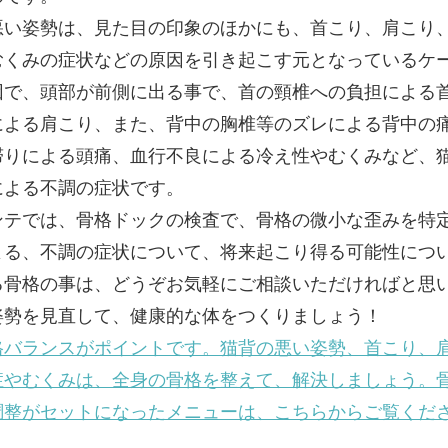
悪い姿勢は、見た目の印象のほかにも、首こり、肩こり
むくみの症状などの原因を引き起こす元となっているケ
因で、頭部が前側に出る事で、首の頸椎への負担による
による肩こり、また、背中の胸椎等のズレによる背中の
滞りによる頭痛、血行不良による冷え性やむくみなど、
による不調の症状です。
ンテでは、骨格ドックの検査で、骨格の微小な歪みを特
よる、不調の症状について、将来起こり得る可能性につ
る骨格の事は、どうぞお気軽にご相談いただければと思
姿勢を見直して、健康的な体をつくりましょう！
格バランスがポイントです。猫背の悪い姿勢、首こり、
症やむくみは、全身の骨格を整えて、解決しましょう。
調整がセットになったメニューは、こちらからご覧くだ