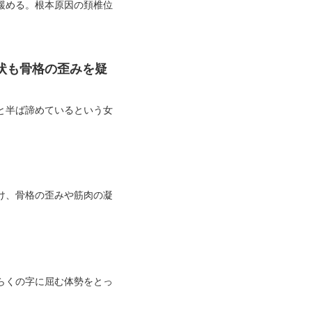
緩める。根本原因の頚椎位
状も骨格の歪みを疑
と半ば諦めているという女
け、骨格の歪みや筋肉の凝
らくの字に屈む体勢をとっ