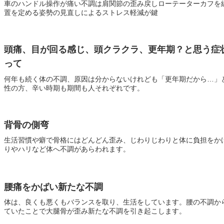
車のハンドル操作が痛い不調は肩関節の歪み戻しローテーターカフを
置を定める姿勢の見直しによるストレス軽減が鍵
頭痛、目が回る感じ、頭クラクラ、更年期？と思う症
って
何年も続く体の不調、原因は分からないけれども「更年期だから…」
性の方、辛い時期も期間も人それぞれです。
背骨の側弯
生活習慣や癖で骨格にはどんどん歪み、じわりじわりと体に負担をか
りやハリなど体へ不調があらわれます。
腰痛をかばい新たな不調
体は、良くも悪くもバランスを取り、生活をしています。腰の不調か
ていたことで大腿骨が歪み新たな不調を引き起こします。