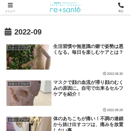
つらい首・肩こり・腰の痛みは、骨から見直す横浜市関内の整体
メニュー
電話
2022-09
生活習慣や無意識の癖で姿勢は悪
スタッフブログ
くなる。毎日を楽しむケアとは？
2022.09.30
マスクで顔の血流が滞り顔のむく
スタッフブログ
みの原因に。自宅で出来るセルフ
ケアを紹介！
2022.09.29
体のあちこちが痛い！不調の連鎖
スタッフブログ
から抜け出すコツは、痛みを放置
しない事。