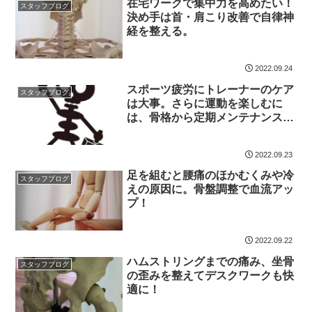
在宅ワークで集中力を高めたい！
スタッフブログ
決め手は首・肩こり改善で自律神
経を整える。
2022.09.24
スポーツ疲労にトレーナーのケア
スタッフブログ
は大事。さらに運動を楽しむに
は、骨格から定期メンテナンス
を！
2022.09.23
足を組むと腰痛のほかむくみや冷
スタッフブログ
えの原因に。骨盤調整で血流アッ
プ！
2022.09.22
ハムストリングまでの痛み、坐骨
スタッフブログ
の歪みを整えてデスクワークも快
適に！