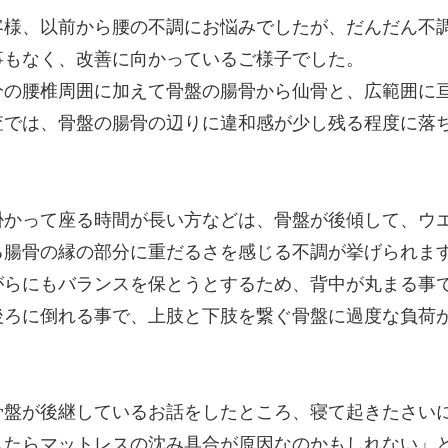
客様、以前から腰の不調にお悩みでしたが、だんだん不
事もなく、改善に向かっているご様子でした。
分の腰椎周囲に加えて骨盤の腸骨から仙骨と、広範囲に
査では、骨盤の腸骨の辺りに違和感が少し残る程度に落
掛かって座る時間が長い方などは、骨盤が後傾して、ウ
る腸骨の縁の部分に重だるさを感じる不調が挙げられま
がらにもバランスを保とうとするため、背中が丸まる事
後ろに倒れる事で、上肢と下肢を繋ぐ骨盤に過度な負荷
骨盤が後継しているお話をしたところ、寝て起きたさい
したらマットレスの沈み具合が原因なのかもしれない」