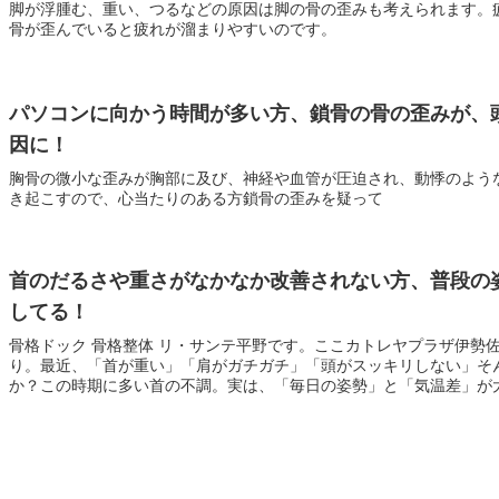
脚が浮腫む、重い、つるなどの原因は脚の骨の歪みも考えられます。
骨が歪んでいると疲れが溜まりやすいのです。
パソコンに向かう時間が多い方、鎖骨の骨の歪みが、
因に！
胸骨の微小な歪みが胸部に及び、神経や血管が圧迫され、動悸のよう
き起こすので、心当たりのある方鎖骨の歪みを疑って
首のだるさや重さがなかなか改善されない方、普段の
してる！
骨格ドック 骨格整体 リ・サンテ平野です。ここカトレヤプラザ伊勢
り。最近、「首が重い」「肩がガチガチ」「頭がスッキリしない」そ
か？この時期に多い首の不調。実は、「毎日の姿勢」と「気温差」が大き