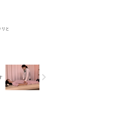
キリと
す