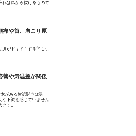
疲れは脚から抜けるもので
頭痛や首、肩こり原
な胸がドキドキする等も引
姿勢や気温差が関係
佐木がある横浜関内は曇
んな不調を感じていません
く...