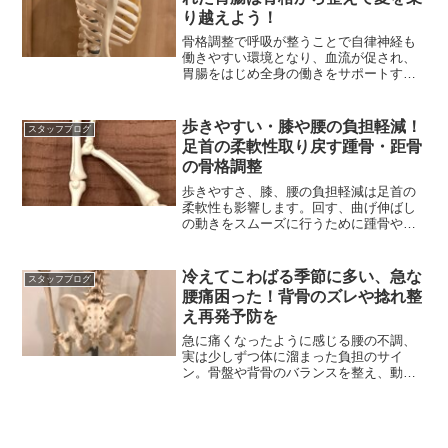
り越えよう！
骨格調整で呼吸が整うことで自律神経も
働きやすい環境となり、血流が促され、
胃腸をはじめ全身の働きをサポートする
ことにつながります
歩きやすい・膝や腰の負担軽減！
スタッフブログ
足首の柔軟性取り戻す踵骨・距骨
の骨格調整
歩きやすさ、膝、腰の負担軽減は足首の
柔軟性も影響します。回す、曲げ伸ばし
の動きをスムーズに行うために踵骨や距
骨のお手入れを！
冷えてこわばる季節に多い、急な
スタッフブログ
腰痛困った！背骨のズレや捻れ整
え再発予防を
急に痛くなったように感じる腰の不調、
実は少しずつ体に溜まった負担のサイ
ン。骨盤や背骨のバランスを整え、動き
やすい体を取り戻しましょう。