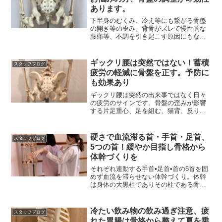
あります。
下半身のむくみ、冷え等にも繋がる骨盤
の開き等の歪み。背骨がズレて慢性的な
腰痛等、不調を引き起こす原因にもなる
のと血流の悪さを引き起こす
ギックリ腰は突然ではない！蓄積
スタッフブログ
疲労の軽減に骨盤を正す。予防に
も効果あり
ギックリ腰は突然の出来事ではなく日々
の疲労のサインです。骨盤の歪みが影響
する片足重心、足を組む、猫背、反り腰
等の姿勢の癖は疲労に直結！
硬さで血流滞る首・手首・足首、
スタッフブログ
5つの首！緩やか目指し骨格から
体幹づくりを
それぞれ連動する手首•足首•首の5首を固
めず血流を滞らせない体幹づくり。体幹
は身体の大黒柱でありその柱である骨盤
から背骨を整える。
冷たい飲み物の飲み過ぎ注意、疲
スタッフブログ
れた胃腸は骨格から整えて夏を乗