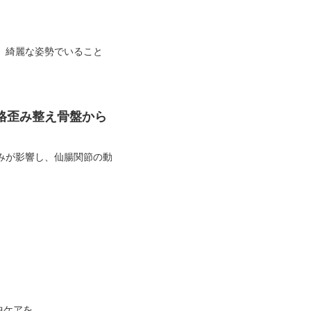
。綺麗な姿勢でいること
格歪み整え骨盤から
みが影響し、仙腸関節の動
中ケアを