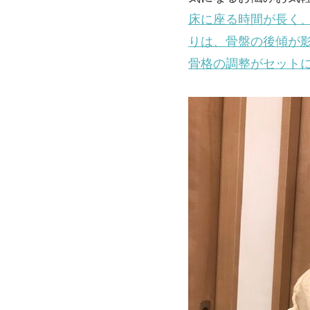
床に座る時間が長く
りは、骨盤の後傾が
骨格の調整がセット