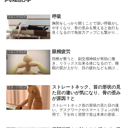
呼吸
スタッフブログ
胸郭をしっかり開くことで深い呼吸がし
やすくなり、骨の歪みを整えると血行も
良くなるので免疫力アップにも繋がりま
す。
眼精疲労
スタッフブログ
頚椎が整うと、副交感神経が有効に働
き、リラックス出来る体になるので、睡
眠の質が上がり、目の疲れなども抜けや
すくなります。
ストレートネック、首の形状の見
スタッフブログ
た目の違いが気になり、骨の歪み
が原因？と
ストレートネック首の形状の見た目の違
い。デスクワークやスマートフォンの利
用で、下を向く習慣で首は本来の形状よ
り前傾し骨格が歪みます。