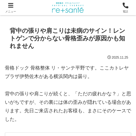
つらい首・肩こり・腰の痛みは、骨から見直す横浜市関内の整体
メニュー
電話
背中の張りや肩こりは未病のサイン！レン
トゲンで分からない骨格歪みが原因かも知
れません
2025.11.25
骨格ドック 骨格整体 リ・サンテ平野です。ここカトレヤ
プラザ伊勢佐木がある横浜関内は曇り。
背中の張りや肩こりが続くと、「ただの疲れかな？」と思
いがちですが、その裏には体の歪みが隠れている場合があ
ります。先日ご来店されたお客様も、まさにそのケースで
した。