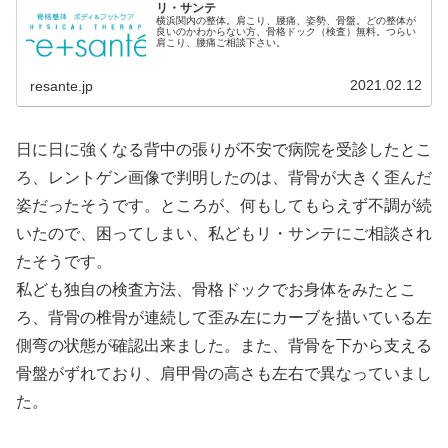
リ・サンテ
横浜関内の整体。肩こり、腰痛、姿勢、骨盤。どの整体が
良いのかわからない方、骨格ドック（検査）無料。つらい
肩こり、腰痛ご相談下さい。
2021.02.12
resante.jp
日に日に強くなる背中の張りが不安で病院を受診したとこ
ろ、レントゲン画像で判明したのは、背骨が大きく歪んだ
姿だったそうです。ところが、何もしてもらえず不調が続
いたので、困ってしまい、私どもリ・サンテにご相談され
たそうです。
私ども独自の検査方法、骨格ドックでお身体をみたとこ
ろ、背骨の椎骨が連続して歪み左にカーブを描いている左
側弯の状態が確認出来ました。また、背骨を下から支える
骨盤がずれており、肩甲骨の高さも左右で異なっていまし
た。