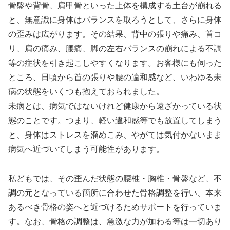
骨盤や背骨、肩甲骨といった上体を構成する土台が崩れる
と、無意識に身体はバランスを取ろうとして、さらに身体
の歪みは広がります。その結果、背中の張りや痛み、首コ
リ、肩の痛み、腰痛、脚の左右バランスの崩れによる不調
等の症状を引き起こしやすくなります。お客様にも伺った
ところ、日頃から首の張りや腰の違和感など、いわゆる未
病の状態をいくつも抱えておられました。
未病とは、病気ではないけれど健康から遠ざかっている状
態のことです。つまり、軽い違和感等でも放置してしまう
と、身体はストレスを溜めこみ、やがては気付かないまま
病気へ近づいてしまう可能性があります。
私どもでは、その歪んだ状態の腰椎・胸椎・骨盤など、不
調の元となっている箇所に合わせた骨格調整を行い、本来
あるべき骨格の姿へと近づけるためサポートを行っていま
す。なお、骨格の調整は、急激な力が加わる等は一切あり