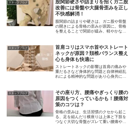
股関節硬さや詰まりを招くガニ股
スタッフブログ
改善には骨盤や大腿骨歪みを正し
不快感解消！
股関節の詰まりや硬さは、ガニ股や骨盤
の開きによる骨格の歪みが原因に。骨格
を整えることで関節が緩み、軽やかな動
きを取り戻せます。
首肩コリはスマホ首やストレート
スタッフブログ
ネックが原因？頚椎バランス整え
心も身体も快適に
ストレートネックの影響は首肩の痛みや
重だるさなど身体的な問題と自律神経乱
れによる精神的な問題があり心身共に支
障をきたしかねない不調
その座り方、腰痛やぎっくり腰の
スタッフブログ
原因をつくっているかも！腰痛対
策のコツは？
骨格の歪みは、生活習慣のクセから起こ
る、足を組んだり横座りは上体と下肢を
つなぐ大切な骨盤がズレて重い腰痛やぎ
っくり腰の症状にもなる