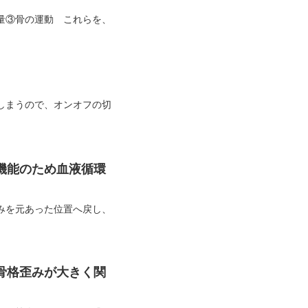
量③骨の運動 これらを、
しまうので、オンオフの切
機能のため血液循環
みを元あった位置へ戻し、
骨格歪みが大きく関