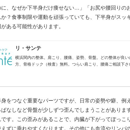
のに、なぜか下半身だけ痩せない…」「お尻や腰回りの
んか？食事制限や運動を頑張っていても、下半身がスッ
因がある可能性があります。
リ・サンテ
横浜関内の整体。肩こり、腰痛、姿勢、骨盤。どの整体が良い
方、骨格ドック（検査）無料。つらい肩こり、腰痛ご相談下さ
半身をつなぐ重要なパーツですが、日常の姿勢や癖、例
っぱなしなど骨盤が少しずつ歪んでしまうことがありま
れです。この歪みがあることで、内臓が下がってぽっこ
使えずに垂れやすくなります。その他にも血流やリンパ