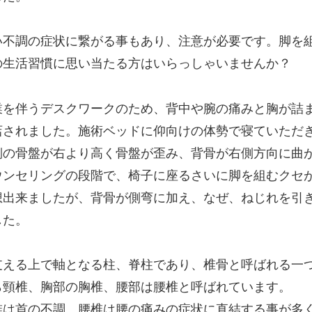
い不調の症状に繋がる事もあり、注意が必要です。脚を
の生活習慣に思い当たる方はいらっしゃいませんか？
業を伴うデスクワークのため、背中や腕の痛みと胸が詰
店されました。施術ベッドに仰向けの体勢で寝ていただ
側の骨盤が右より高く骨盤が歪み、背骨が右側方向に曲
ウンセリングの段階で、椅子に座るさいに脚を組むクセ
想出来ましたが、背骨が側弯に加え、なぜ、ねじれを引
した。
支える上で軸となる柱、脊柱であり、椎骨と呼ばれる一つ
ら頸椎、胸部の胸椎、腰部は腰椎と呼ばれています。
椎は首の不調、腰椎は腰の痛みの症状に直結する事が多