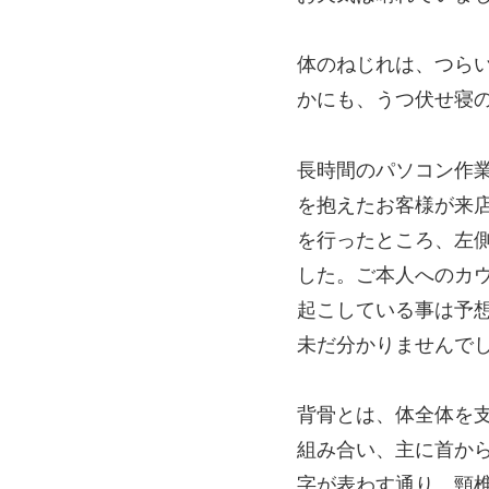
体のねじれは、つら
かにも、うつ伏せ寝
長時間のパソコン作
を抱えたお客様が来
を行ったところ、左
した。ご本人へのカ
起こしている事は予
未だ分かりませんで
背骨とは、体全体を
組み合い、主に首か
字が表わす通り、頸