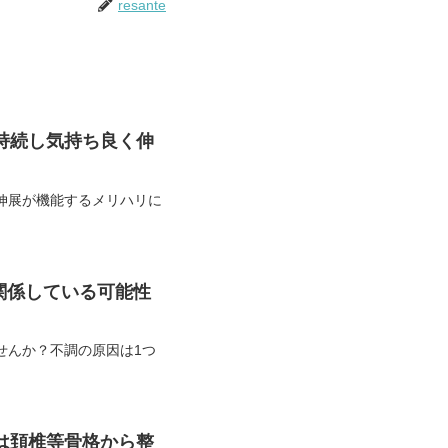
resante
持続し気持ち良く伸
伸展が機能するメリハリに
関係している可能性
せんか？不調の原因は1つ
は頚椎等骨格から整