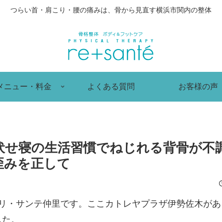
つらい首・肩こり・腰の痛みは、骨から見直す横浜市関内の整体
メニュー・料金
よくある質問
お客様の声
伏せ寝の生活習慣でねじれる背骨が不
歪みを正して
 リ・サンテ仲里です。ここカトレヤプラザ伊勢佐木が
した。