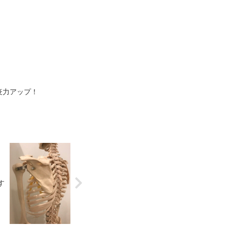
疫力アップ！
す