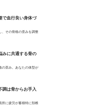
整で血行良い身体づ
し、その骨格の歪みを調整
悩みに共通する骨の
格の歪み。あなたの体型が
不調は骨からお手入
箇所に疲労が蓄積特に頚椎