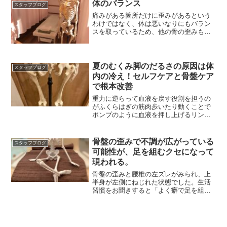
体のバランス
スタッフブログ
痛みがある箇所だけに歪みがあるという
わけではなく、体は悪いなりにもバラン
スを取っているため、他の骨の歪みも原
因になることもあります。
夏のむくみ脚のだるさの原因は体
スタッフブログ
内の冷え！セルフケアと骨盤ケア
で根本改善
重力に逆らって血液を戻す役割を担うの
がふくらはぎの筋肉歩いたり動くことで
ポンプのように血液を押し上げるリンパ
管は体の排水路のような存在
骨盤の歪みで不調が広がっている
スタッフブログ
可能性が、足を組むクセになって
現われる。
骨盤の歪みと腰椎の左ズレがみられ、上
半身が左側にねじれた状態でした。生活
習慣をお聞きすると「よく癖で足を組ん
でしまうんです」との事