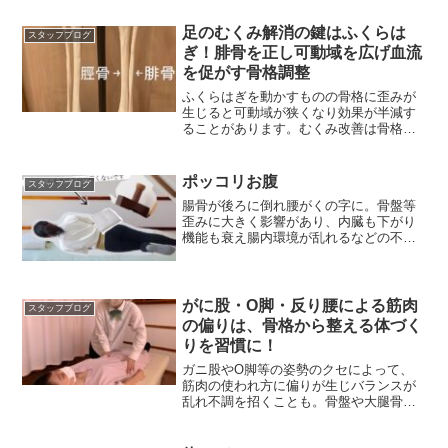
足のむくみ解消の鍵はふくらは
スタッフブログ
ぎ！腓骨を正し可動域を広げ血流
を促がす骨格調整
ふくらはぎを動かすものの骨格に歪みが
生じると可動域が狭くなり効果が半減す
ることがあります。むくみ改善は骨格か
らの見直しがお勧めです
ポッコリお腹
スタッフブログ
腸骨が後ろに倒れ腰がくの字に。骨盤等
歪みに大きく影響があり、内臓も下がり
機能も衰え腸内環境が乱れるなどの不調
を引き起こします。
がに股・O脚・反り腰による筋肉
スタッフブログ
の偏りは、骨格から整える体づく
りを習慣に！
ガニ股やO脚等の姿勢のクセによって、
筋肉の使われ方に偏りが生じバランスが
乱れ不調を招くことも。骨盤や大腿骨等
骨格から見直し偏り改善へ。