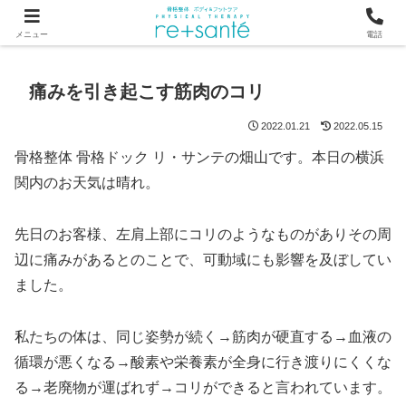
つらい首・肩こり・腰の痛みは、骨から見直す横浜市関内の整体
メニュー
電話
痛みを引き起こす筋肉のコリ
2022.01.21
2022.05.15
骨格整体 骨格ドック リ・サンテの畑山です。本日の横浜
関内のお天気は晴れ。
先日のお客様、左肩上部にコリのようなものがありその周
辺に痛みがあるとのことで、可動域にも影響を及ぼしてい
ました。
私たちの体は、同じ姿勢が続く→筋肉が硬直する→血液の
循環が悪くなる→酸素や栄養素が全身に行き渡りにくくな
る→老廃物が運ばれず→コリができると言われています。