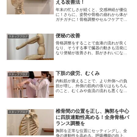
える改善法！
年末の忙しさが続くと、交感神経が優位
に！さらに、姿勢や骨格の崩れから体が
ガチガチに！骨格調整やセルフケアで緊
張が抜けやすい体へ
便秘の改善
スタッフブログ
骨格調整をすることで血液の流れが良く
なり、そうする事で臓器の動きも活発に
なり便秘が改善され、肌がきれいになる
効果もあります。
下肢の疲労、むくみ
スタッフブログ
内転筋が衰えることで、より外側への負
担が増し、外側の筋肉の張りはもちろん
のこと、むくみや血流の流れも悪くなり
疲れが溜まる原因になります。
椎骨間の位置を正し、胸郭を中心
スタッフブログ
に四肢連動性高める！全身骨格バ
ランス調整を
胸郭を正常な位置にセッティングし、全
身の連動性を高める。呼吸機能の向上、