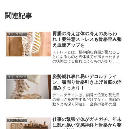
関連記事
胃腸の冷えは体の冷えのあらわ
スタッフブログ
れ！要注意ストレスも骨格歪み整
え血流アップを
ストレスとは、精神的な負担が重なるこ
とによるものと肉体疲労が溜まったまま
の状態による疲れによるものがあり、普
段からの体のケアが重要
姿勢崩れ表れ易いデコルテライ
スタッフブログ
ン、顎周り骨格引き上げ首筋の浮
腫みすっきり！
デコルテラインは、鎖骨の位置が見た目
の美しさを左右するだけでなく、胸郭の
動きとも深く関連し、全身の姿勢の崩れ
や呼吸を見直すポイント
仕事の緊張で体がガチガチ、年末
スタッフブログ
に乱れ易い交感神経と骨格から整