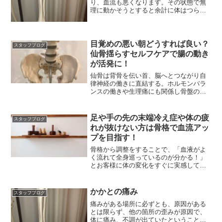
り、血流も悪くなります。その状態で無
理に動かそうとすると余計に体はつらく
感じたりします。
目覚めの悪い朝どうすれば良い？
スタッフブログ
仙骨揺らすセルフケアで腸の動き
が活発に！
仙骨は背骨を伝い首、脳へとつながり自
律神経の働きに直結する。ホルモンバラ
ンスの働きや生理痛にも関係し骨盤の歪
みの影響が特に表れる。
足や手の先の末端冷え症や体の疲
スタッフブログ
れが抜けない方は骨格で血流アッ
プを目指す！
骨格から調整をすることで、「血液がよ
く流れて全身巡っているのが分かる！」
とお客様に体の変化をすぐに実感して頂
いているのも骨格整体の強み
かかとの痛み
スタッフブログ
痛みがある場所に必ずとも、原因がある
とは限らず、他の箇所の歪みが原因で、
体に痛み、不調が出ていたということも