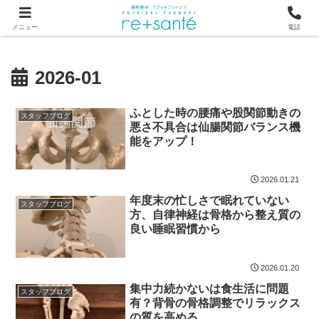
つらい首・肩こり・腰の痛みは、骨から見直す横浜市関内の整体
メニュー
電話
2026-01
ふとした時の腰痛や股関節動きの
スタッフブログ
悪さ不具合は仙腸関節バランス機
能をアップ！
2026.01.21
年度末の忙しさで眠れていない
スタッフブログ
方、自律神経は骨格から整え質の
良い睡眠習慣から
2026.01.20
集中力続かないは食生活に問題
スタッフブログ
有？背骨の骨格調整でリラックス
の質を高める