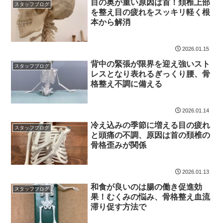
目の奥が重い原因は首！頚椎上部
スタッフブログ
を整え目の疲れをスッキリ軽く根
本から解消
2026.01.15
背中の緊張が限界を迎え強いスト
スタッフブログ
レスとなり表れるぎっくり腰、骨
格整え不調に備える
2026.01.14
冷え込みの季節に増える目の疲れ
スタッフブログ
と頭痛の不調、原因は首の頚椎の
骨格歪みが関係
2026.01.13
和食が良いのは腸の働き促進効
スタッフブログ
果！むくみの悩み、骨格整え血流
滞り促す方法で