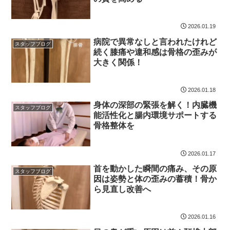
2026.01.19
病院で異常なしと言われたけれど
スタッフブログ
続く膝痛や違和感は骨格の歪みが
大きく関係！
2026.01.18
身体の深部の緊張を解く！内臓機
スタッフブログ
能活性化と腸内環境サポートする
骨格整体を
2026.01.17
首を動かした瞬間の痛み、その原
スタッフブログ
因は姿勢と体の歪みの蓄積！骨か
ら見直し改善へ
2026.01.16