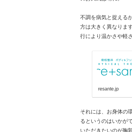
不調を病気と捉える
方は大きく異なりま
行により温かさや軽
resante.jp
それには、お身体の
るというのはいかが
いただきたいのが胸