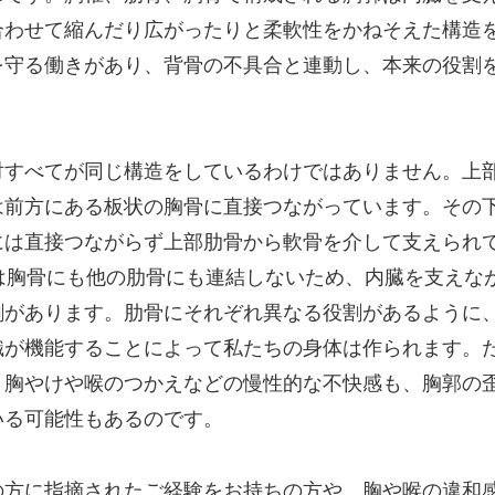
合わせて縮んだり広がったりと柔軟性をかねそえた構造
を守る働きがあり、背骨の不具合と連動し、本来の役割
対すべてが同じ構造をしているわけではありません。上部
前方にある板状の胸骨に直接つながっています。その下
には直接つながらず上部肋骨から軟骨を介して支えられて
骨は胸骨にも他の肋骨にも連結しないため、内臓を支えな
割があります。肋骨にそれぞれ異なる役割があるように
織が機能することによって私たちの身体は作られます。
、胸やけや喉のつかえなどの慢性的な不快感も、胸郭の
いる可能性もあるのです。
の方に指摘されたご経験をお持ちの方や、胸や喉の違和