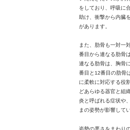
をしており、呼吸に
助け、衝撃から内臓
があります。
また、肋骨も一対一
番目から連なる肋骨は
連なる肋骨は、胸骨
番目と12番目の肋
に柔軟に対応する役
どあらゆる器官と組
炎と呼ばれる症状や
まの姿勢が影響して
姿勢の悪さをまわり