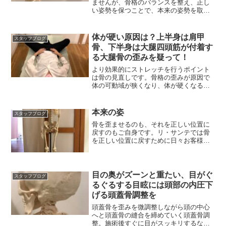
ませんが、骨格のバランスを整え、正し
い姿勢を保つことで、本来の姿勢を取り
戻し心身の快適さを実感
体が硬い原因は？上半身は肩甲
スタッフブログ
骨、下半身は大腿四頭筋が付着す
る大腿骨の歪みを疑って！
より効果的にストレッチを行うポイント
は骨の見直しです。骨格の歪みが原因で
体の可動域が狭くなり、体が硬くなるケ
ースは実は多いのです。
本来の姿
スタッフブログ
骨を歪ませるのも、それを正しい位置に
戻すのもご自身です。リ・サンテでは骨
を正しい位置に戻すために日々お客様に
寄り添っています。
目の奥がズーンと重たい、目がぐ
スタッフブログ
るぐるする目眩には頭部の内圧下
げる頭蓋骨調整を
頭蓋骨を歪みを微調整しながら頭の中心
へと頭蓋骨の縫合を締めていく頭蓋骨調
整。施術後すぐに目がスッキリするなど