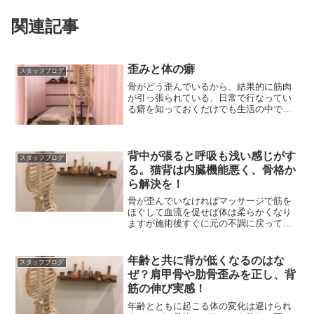
関連記事
歪みと体の癖
スタッフブログ
骨がどう歪んでいるから、結果的に筋肉
が引っ張られている、日常で行なってい
る癖を知っておくだけでも生活の中で改
善するのに役立ちます。
背中が張ると呼吸も浅い感じがす
スタッフブログ
る。猫背は内臓機能悪く、骨格か
ら解決を！
骨が歪んでいなければマッサージで筋を
ほぐして血流を促せば体は柔らかくなり
ますが施術後すぐに元の不調に戻ってし
まう。骨の歪みを疑って
年齢と共に背が低くなるのはな
スタッフブログ
ぜ？肩甲骨や肋骨歪みを正し、背
筋の伸び実感！
年齢とともに起こる体の変化は避けられ