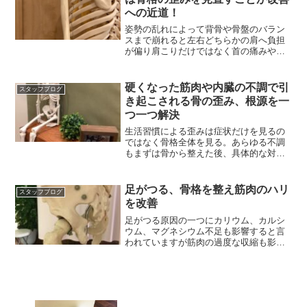
への近道！
姿勢の乱れによって背骨や骨盤のバラン
スまで崩れると左右どちらかの肩へ負担
が偏り肩こりだけではなく首の痛みや腕
のだるさ親指の違和感へ
硬くなった筋肉や内臓の不調で引
スタッフブログ
き起こされる骨の歪み、根源を一
つ一つ解決
生活習慣による歪みは症状だけを見るの
ではなく骨格全体を見る。あらゆる不調
もまずは骨から整えた後、具体的な対策
を日常に反映していく。
足がつる、骨格を整え筋肉のハリ
スタッフブログ
を改善
足がつる原因の一つにカリウム、カルシ
ウム、マグネシウム不足も影響すると言
われていますが筋肉の過度な収縮も影響
するので緩めることも重要。