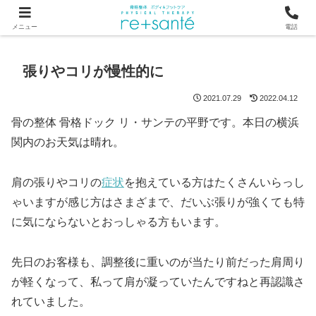
つらい首・肩こり・腰の痛みは、骨から見直す横浜市関内の整体
メニュー
電話
張りやコリが慢性的に
2021.07.29
2022.04.12
骨の整体 骨格ドック リ・サンテの平野です。本日の横浜
関内のお天気は晴れ。
肩の張りやコリの
症状
を抱えている方はたくさんいらっし
ゃいますが感じ方はさまざまで、だいぶ張りが強くても特
に気にならないとおっしゃる方もいます。
先日のお客様も、調整後に重いのが当たり前だった肩周り
が軽くなって、私って肩が凝っていたんですねと再認識さ
れていました。