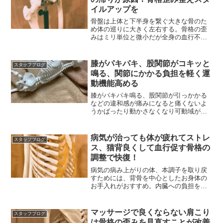
イルアップを
骨盤は上体と下半身を繋ぐ大きな骨のた
め体の巡りに大きく左右する。骨格の歪
みはミリ単位と微小だが全身の血行不良
の原因にもなりかねない
膝がパキパキ、股関節がコキッと
スタッフブログ
鳴る、関節にかかる負担を軽く運
動機能高める
膝がパキパキ鳴る、股関節が引っかかる
などの違和感が痛みになると痛くないよ
うかばったり動かさなくなり可動域が狭
く関節まわりが固まる。
病気が治っても体が疲れてストレ
スタッフブログ
ス、猫背良くして血行促す骨格の
調整で快復！
病気の病み上がりの体、本調子を取り戻
すためには、背骨を中心としたお身体の
お手入れがおすすめ。内臓への負担を減
らし血行促進で元気快復
マッサージで良くならない肩こり
スタッフブログ
は骨格の歪みを見直すことが改善