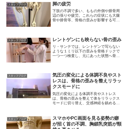
脚の疲労
スタッフブログ
下肢の不調で多い、ももの外側や腓骨周
辺の張りや疲労。これらの症状にも大腿
骨や腓骨等、骨格の歪みが影響する可能
性があります。
レントゲンにも映らない骨の歪み
スタッフブログ
リ・サンテでは、レントゲンで写らない
ような１ミリ以下の歪みを骨格ドックで
一つ一つ検査し、元にあった状態へ骨格
を戻していきます。
気圧の変化による体調不良やスト
スタッフブログ
レスは、骨格の歪みを整えリラッ
クスモードに
気圧の変化による体調不良やストレス
は、骨格の歪みを整えて体をリラックス
モードに切り替え、交感神経を鎮めるこ
とで気持ちもリフレッシュ！
スマホやPC画面を見る姿勢の癖
スタッフブログ
が招く首の不調、胸鎖乳突筋が頸