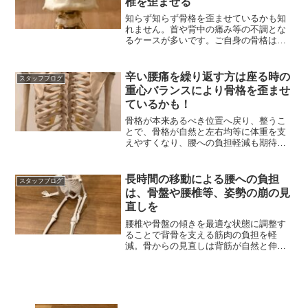
椎を歪ませる
知らず知らず骨格を歪ませているかも知
れません。首や背中の痛み等の不調とな
るケースが多いです。ご自身の骨格はど
うなっているか気になる？
辛い腰痛を繰り返す方は座る時の
スタッフブログ
重心バランスにより骨格を歪ませ
ているかも！
骨格が本来あるべき位置へ戻り、整うこ
とで、骨格が自然と左右均等に体重を支
えやすくなり、腰への負担軽減も期待で
きます。
長時間の移動による腰への負担
スタッフブログ
は、骨盤や腰椎等、姿勢の崩の見
直しを
腰椎や骨盤の傾きを最適な状態に調整す
ることで背骨を支える筋肉の負担を軽
減。骨からの見直しは背筋が自然と伸び
正しい姿勢が保ちやすい。