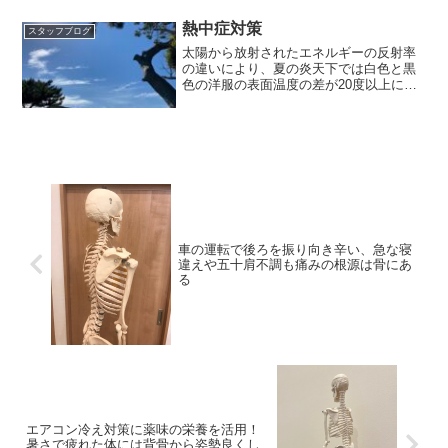
熱中症対策
スタッフブログ
太陽から放射されたエネルギーの反射率
の違いにより、夏の炎天下では白色と黒
色の洋服の表面温度の差が20度以上にな
ることもあるそうです。
車の運転で後ろを振り向き辛い、急な寝
違えや五十肩不調も痛みの根源は骨にあ
る
エアコン冷え対策に薬味の栄養を活用！
暑さで疲れた体には背骨から姿勢良くし