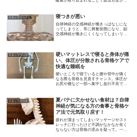
酸素が取り込まれることで血流も促され
細胞へ酸素や栄養が届きやすくなる
寝つきが悪い
スタッフブログ
自律神経の交感神経が働きっぱなしにな
ってしまうと、常に興奮状態になり、副
交感神経が働きにくくなってしまいリラ
ックスが出来ません。
硬いマットレスで寝ると身体が痛
スタッフブログ
い、体圧が分散される骨格ケアで
快適な睡眠を
硬いところで寝ていると腰や背中が痛く
なる際も骨格を見直すチャンス。体圧が
お尻や腰など一部へ集中し血行不良で痛
みが出るのは歪みの証。
夏バテに欠かせない食材は？自律
スタッフブログ
神経が気になる方の食事と骨格ケ
ア法で元気取り戻す！
疲れが溜まってしまいマッサージやスト
レッチに行ったけど不調がなかなか良く
ならない方は骨格の歪みを疑って。一度
骨格調整をお試し下さい