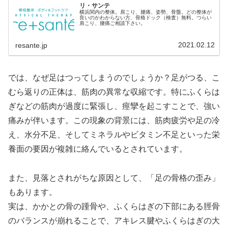
リ・サンテ
横浜関内の整体。肩こり、腰痛、姿勢、骨盤。どの整体が
良いのかわからない方、骨格ドック（検査）無料。つらい
肩こり、腰痛ご相談下さい。
2021.02.12
resante.jp
では、なぜ足はつってしまうのでしょうか？足がつる、こ
むら返りの正体は、筋肉の異常な収縮です。特にふくらは
ぎなどの筋肉が過度に緊張し、痙攣を起こすことで、強い
痛みが伴います。この現象の背景には、筋肉疲労や足の冷
え、水分不足、そしてミネラルやビタミン不足といった栄
養面の要因が複雑に絡んでいるとされています。
また、見落とされがちな原因として、「足の骨格の歪み」
もあります。
実は、かかとの骨の踵骨や、ふくらはぎの下部にある脛骨
のバランスが崩れることで、アキレス腱やふくらはぎの大