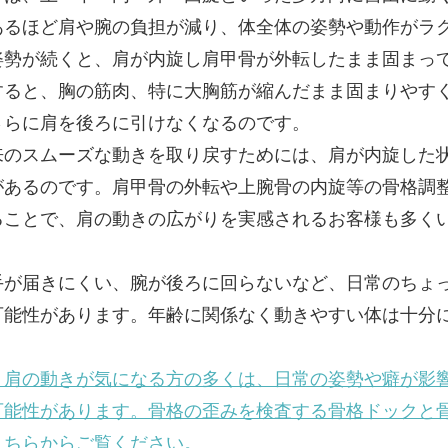
あるほど肩や腕の負担が減り、体全体の姿勢や動作がラ
姿勢が続くと、肩が内旋し肩甲骨が外転したまま固まっ
すると、胸の筋肉、特に大胸筋が縮んだまま固まりやす
さらに肩を後ろに引けなくなるのです。
来のスムーズな動きを取り戻すためには、肩が内旋した
があるのです。肩甲骨の外転や上腕骨の内旋等の骨格調
ることで、肩の動きの広がりを実感されるお客様も多く
手が届きにくい、腕が後ろに回らないなど、日常のちょ
可能性があります。年齢に関係なく動きやすい体は十分
。
・肩の動きが気になる方の多くは、日常の姿勢や癖が影
可能性があります。骨格の歪みを検査する骨格ドックと
こちらからご覧ください。