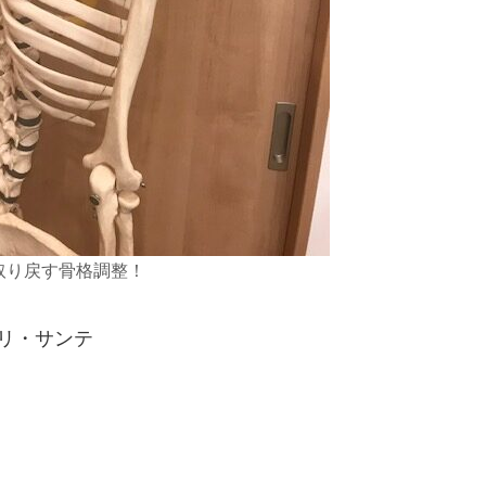
取り戻す骨格調整！
 リ・サンテ