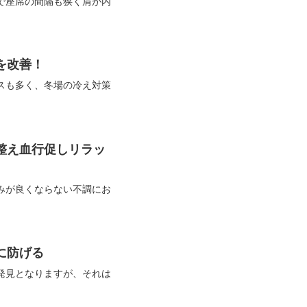
で座席の間隔も狭く肩が内
を改善！
スも多く、冬場の冷え対策
整え血行促しリラッ
みが良くならない不調にお
に防げる
発見となりますが、それは