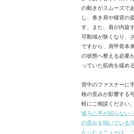
の動きがスムーズで
し、巻き肩や猫背の
す。また、肩が内旋
可動域が狭くなり、
ですから、肩甲骨本
の状態へ整える必要
っていた筋肉を緩め
背中のファスナーに
格の歪みが影響する
軽にご相談ください
後ろに手が回らない
の歪みを招いている
なったメニューは、