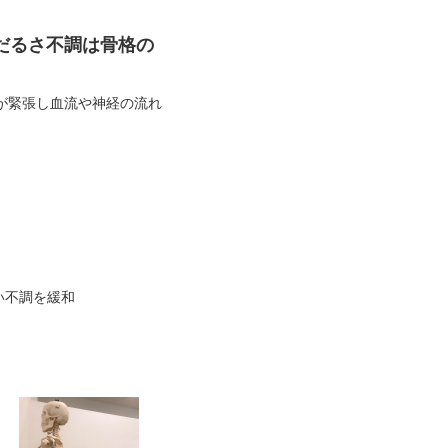
だるさ不調は骨格の
が緊張し血流や神経の流れ
い不調を緩和