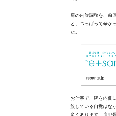
肩の内旋調整を、前
と、つっぱって辛か
た。
resante.jp
お仕事で、腕を内側
旋している自覚はな
多くあります。肩甲