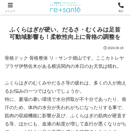
つらい首・肩こり・腰の痛みは、骨から見直す横浜市関内の整体
メニュー
電話
ふくらはぎが硬い、だるさ・むくみは足首
可動域影響も！柔軟性向上に骨格の調整を
2024.09.18
骨格ドック 骨格整体 リ・サンテ畑山です。ここカトレヤ
プラザ伊勢佐木がある横浜関内の本日のお天気は晴れ。
ふくらはぎのむくみやだるさ等の疲れは、多くの人が抱え
るお悩みの一つではないでしょうか。
特に、夏場の暑い環境で水分摂取が不十分であったり、発
汗のため、体内の水分が失われがちになったりする事で、
筋肉の収縮機能に影響が及び、ふくらはぎの筋肉が硬直す
る等、ほかにも、血液の粘度が増して血行が悪くなりがち