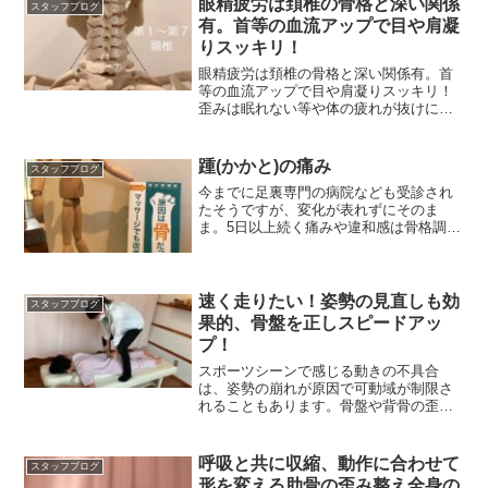
眼精疲労は頚椎の骨格と深い関係
スタッフブログ
有。首等の血流アップで目や肩凝
りスッキリ！
眼精疲労は頚椎の骨格と深い関係有。首
等の血流アップで目や肩凝りスッキリ！
歪みは眠れない等や体の疲れが抜けにく
くなる原因ともなります。
踵(かかと)の痛み
スタッフブログ
今までに足裏専門の病院なども受診され
たそうですが、変化が表れずにそのま
ま。5日以上続く痛みや違和感は骨格調整
から試してください。
速く走りたい！姿勢の見直しも効
スタッフブログ
果的、骨盤を正しスピードアッ
プ！
スポーツシーンで感じる動きの不具合
は、姿勢の崩れが原因で可動域が制限さ
れることもあります。骨盤や背骨の歪み
を改善し理想の動きへ！
呼吸と共に収縮、動作に合わせて
スタッフブログ
形を変える肋骨の歪み整え全身の