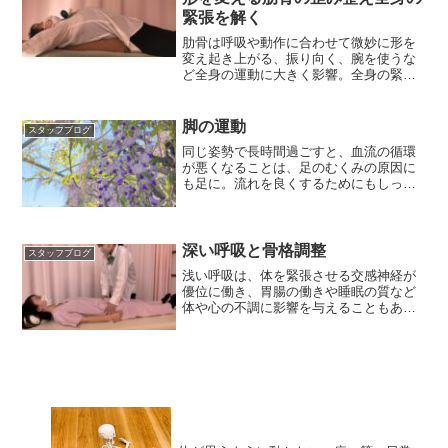
緊張を解く
肋骨は呼吸や動作に合わせて微妙に形を
変え起き上がる、振り向く、腕を使うな
ど全身の運動に大きく影響。全身の緊張
を解く側弯、肋骨調整。
脚の運動
スタッフブログ
同じ姿勢で長時間過ごすと、血流の循環
が悪くなることは、足のむくみの原因に
も足に。流れを良くするためにもしっか
りと足を動かす運動を。
深い呼吸と骨格調整
スタッフブログ
浅い呼吸は、体を緊張させる交感神経が
優位に働き、胃腸の働きや睡眠の質など
体や心の不調に影響を与えることもあり
ます。