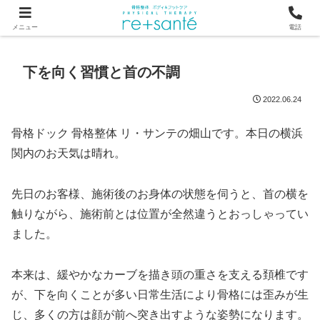
つらい首・肩こり・腰の痛みは、骨から見直す横浜市関内の整体
メニュー
電話
下を向く習慣と首の不調
2022.06.24
骨格ドック 骨格整体 リ・サンテの畑山です。本日の横浜
関内のお天気は晴れ。
先日のお客様、施術後のお身体の状態を伺うと、首の横を
触りながら、施術前とは位置が全然違うとおっしゃってい
ました。
本来は、緩やかなカーブを描き頭の重さを支える頚椎です
が、下を向くことが多い日常生活により骨格には歪みが生
じ、多くの方は顔が前へ突き出すような姿勢になります。