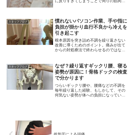
に反りすぎてしまうことで周りの筋肉が
硬直し柔軟性も低下します。
慣れないパソコン作業、手や指に
スタッフブログ
負担が掛かり血行不良から冷えを
引き起こす
根本原因を突き詰め不調を繰り返さない
改善に導くためのポイント。痛みが出て
からの対処療法で終わらせるのではなく
根本からの健康を目指す
なぜ？繰り返すギックリ腰、寝る
スタッフブログ
姿勢が原因に！骨格ドックの検査
で分かります
つらいギックリ腰や、腰痛などの不調を
毎年繰り返した経験、もしかして、その
何気ない姿勢が体への負担になっていの
可能性。見直しましょう
低気圧による頭痛