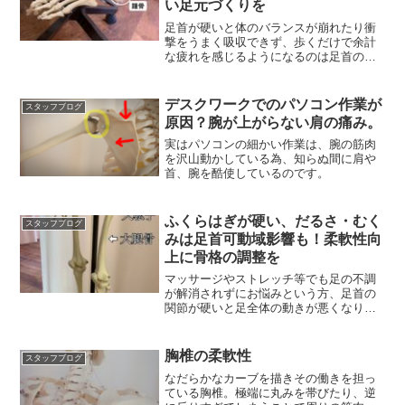
い足元づくりを
足首が硬いと体のバランスが崩れたり衝
撃をうまく吸収できず、歩くだけで余計
な疲れを感じるようになるのは足首の足
根骨の歪みが疑われます。
デスクワークでのパソコン作業が
スタッフブログ
原因？腕が上がらない肩の痛み。
実はパソコンの細かい作業は、腕の筋肉
を沢山動かしている為、知らぬ間に肩や
首、腕を酷使しているのです。
ふくらはぎが硬い、だるさ・むく
スタッフブログ
みは足首可動域影響も！柔軟性向
上に骨格の調整を
マッサージやストレッチ等でも足の不調
が解消されずにお悩みという方、足首の
関節が硬いと足全体の動きが悪くなり、
筋肉も硬くなってしまう
胸椎の柔軟性
スタッフブログ
なだらかなカーブを描きその働きを担っ
ている胸椎。極端に丸みを帯びたり、逆