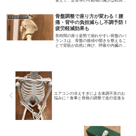
衰えて、足首等の可動域の減少は転倒す
る危険性も高まります。
骨盤調整で座り方が変わる！腰
スタッフブログ
痛・背中の負担減らし不調予防！
疲労軽減効果も
長時間の座り姿勢で崩れやすい骨盤のバ
ランスは、骨盤の後傾や開きを整えるこ
とで背筋が自然に伸び、呼吸や内臓の働
きも整う効果も！
エアコンの冷えすぎによる体調不良のお
悩みに！食事と骨格の調整で血行促進を