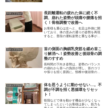
ス」になること。
長距離運転の疲れた体に続く不
スタッフブログ
調、崩れた姿勢が頭痛や腰痛を招
く！骨格調整で改善へ
お客様も重心は左へと、右足は外側に開
いており、体の歪みの通りの姿勢を再現
すると、普段の運転姿勢と重なる事が明
らかとなりご納得された
首の側面の胸鎖乳突筋を緩め首こ
スタッフブログ
り解消へ！姿勢改善と後頭骨の調
整のすすめ
長時間の下向き姿勢は、姿勢のバランス
の崩れから首への負担が増し、首のコリ
や張りを招く原因に。頸椎や後頭骨の歪
みを正すことで負担軽減
体を思うように動かせない…。不
スタッフブログ
調が不調を招く悪循環をリセッ
ト！
怪我などで体を動かす機会が少なくなっ
てしまったというお客様は多い。筋力も