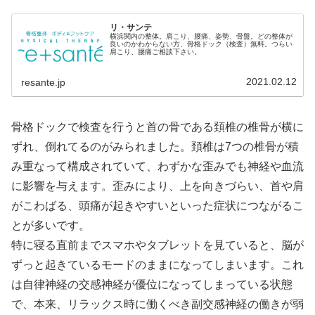
リ・サンテ
横浜関内の整体。肩こり、腰痛、姿勢、骨盤。どの整体が
良いのかわからない方、骨格ドック（検査）無料。つらい
肩こり、腰痛ご相談下さい。
2021.02.12
resante.jp
骨格ドックで検査を行うと首の骨である頚椎の椎骨が横に
ずれ、倒れてるのがみられました。頚椎は7つの椎骨が積
み重なって構成されていて、わずかな歪みでも神経や血流
に影響を与えます。歪みにより、上を向きづらい、首や肩
がこわばる、頭痛が起きやすいといった症状につながるこ
とが多いです。
特に寝る直前までスマホやタブレットを見ていると、脳が
ずっと起きているモードのままになってしまいます。これ
は自律神経の交感神経が優位になってしまっている状態
で、本来、リラックス時に働くべき副交感神経の働きが弱