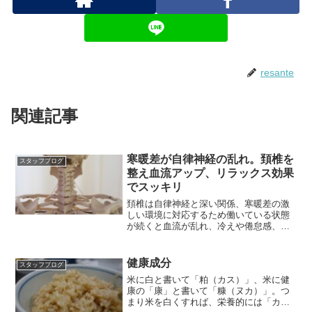
resante
関連記事
寒暖差が自律神経の乱れ。頚椎を
スタッフブログ
整え血流アップ、リラックス効果
でスッキリ
頚椎は自律神経と深い関係、寒暖差の激
しい環境に対応するため働いている状態
が続くと血流が乱れ、冷えや倦怠感、頭
痛、肩こりや心の不調へ
健康成分
スタッフブログ
米に白と書いて「粕（カス）」、米に健
康の「康」と書いて「糠（ヌカ）」。つ
まり米を白くすれば、栄養的には「カ