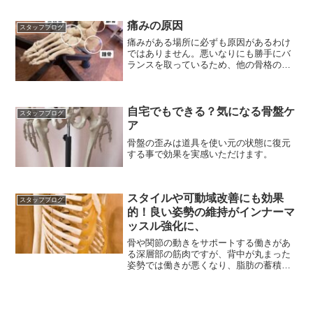
痛みの原因
スタッフブログ
痛みがある場所に必ずも原因があるわけ
ではありません。悪いなりにも勝手にバ
ランスを取っているため、他の骨格の歪
みから痛みを感じる場合も。
自宅でもできる？気になる骨盤ケ
スタッフブログ
ア
骨盤の歪みは道具を使い元の状態に復元
する事で効果を実感いただけます。
スタイルや可動域改善にも効果
スタッフブログ
的！良い姿勢の維持がインナーマ
ッスル強化に、
骨や関節の動きをサポートする働きがあ
る深層部の筋肉ですが、背中が丸まった
姿勢では働きが悪くなり、脂肪の蓄積に
つながってしまうのです