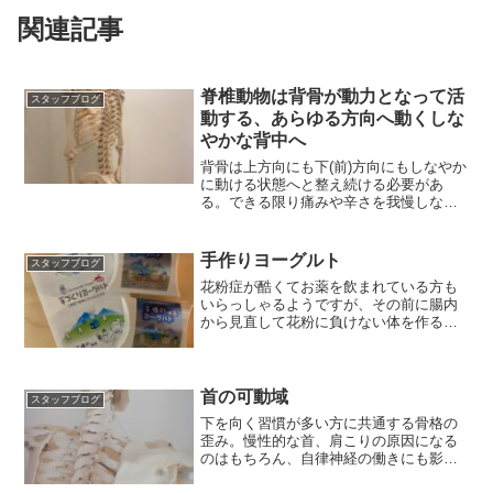
関連記事
脊椎動物は背骨が動力となって活
スタッフブログ
動する、あらゆる方向へ動くしな
やかな背中へ
背骨は上方向にも下(前)方向にもしなやか
に動ける状態へと整え続ける必要があ
る。できる限り痛みや辛さを我慢しない
生活習慣が最優先事項
手作りヨーグルト
スタッフブログ
花粉症が酷くてお薬を飲まれている方も
いらっしゃるようですが、その前に腸内
から見直して花粉に負けない体を作るこ
とが大切です。
首の可動域
スタッフブログ
下を向く習慣が多い方に共通する骨格の
歪み。慢性的な首、肩こりの原因になる
のはもちろん、自律神経の働きにも影響
を及ぼす恐れもあります。