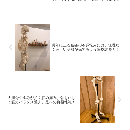
くことも少なくないです
長年に亘る腰痛の不調悩みには、無理な
く正しい姿勢が保てるよう骨格調整を！
大腿骨の歪みが招く膝の痛み、骨を正し
て筋力バランス整え、足への負担軽減！