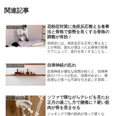
関連記事
花粉症対策に免疫反応整える食事
スタッフブログ
法と骨格で姿勢を良くする骨格の
調整が有効！
花粉症には、免疫反応を正常に整えるこ
とが有効。疲れが溜まったお身体の骨格
ケアによって、血行を良くすることも併
せて必要とお考え下さい
自律神経の乱れ
スタッフブログ
交感神経が優位な状態が続くと、自律神
経のバランスが乱れ、頭痛やめまい、倦
怠感など様々な不調を引き起こす原因に
なるのです。
ソファで寝ながらテレビを見たお
スタッフブログ
正月の過ごし方で腰痛に？硬い筋
肉が骨を歪ませる
ジョギングで腰の筋肉が張って硬くな