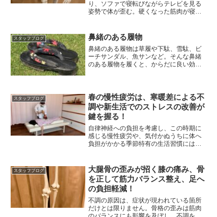
り、ソファで寝転びながらテレビを見る
姿勢で体が歪む。硬くなった筋肉が寝転
んだ姿勢で骨格を歪ませた
鼻緒のある履物
スタッフブログ
鼻緒のある履物は草履や下駄、雪駄、ビ
ーチサンダル、魚サンなど。そんな鼻緒
のある履物を履くと、からだに良い効果
を与えてくれるそうなんです。
春の慢性疲労は、寒暖差による不
スタッフブログ
調や新生活でのストレスの改善が
鍵を握る！
自律神経への負担を考慮し、この時期に
感じる慢性疲労や、気付かぬうちに体へ
負担がかかる季節特有の生活習慣には、
骨格からの見直しを。
大腿骨の歪みが招く膝の痛み、骨
スタッフブログ
を正して筋力バランス整え、足へ
の負担軽減！
不調の原因は、症状が現われている箇所
だけとは限りません。骨格の歪みは筋肉
のバランスにも影響を及ぼし、不調を招