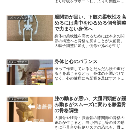
より呼吸をサポートし、より可動性を高
め、身体を柔軟にする。
股関節が固い、下肢の柔軟性を高
スタッフブログ
めるには背中をゆるめる側弯調整
で力まない身体へ
身体の柔軟性を高めるためには本来の関
節の構造へと骨格を戻すことが大前提。
大転子調整に加え、側弯や捻れが生じた
背中の疲労を取り除く。
身体と心のバランス
スタッフブログ
座って作業しているとだんだん腰の重だ
るさを感じるなども、身体の不調だけで
なく、心の健康にも影響を及ぼすストレ
スの一つです。
膝の動きが悪い、大腿四頭筋が緩
スタッフブログ
み動きがスムーズに変わる膝蓋骨
の骨格調整
大腿骨や脛骨・膝蓋骨の膝関節の骨格の
歪みが生じると、曲げ伸ばし等の膝の動
きに不具合や転倒リスクの恐れも、骨格
調整で歩行機能の向上も