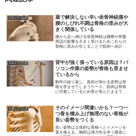
薬で解決しない辛い坐骨神経痛や
スタッフブログ
腰のしびれ不調は骨格の歪みが大
きく関係している
腰から足へ伸びる坐骨神経は腰椎や骨盤
周辺の影響を大きく受けるためこれらの
骨格に歪みが生じることで筋肉へ余計な
負担がかかり神経を圧迫する
背中が強く張っている原因は？パ
スタッフブログ
ソコン作業の姿勢が骨格も歪ませ
ているから
動作の繰り返し、負担が掛かる姿勢は骨
格を歪ませてしまうケース。筋肉は骨格
に付着しているため骨が歪んだままでは
筋肉は硬くなったまま。
そのイメージ間違いかも？一つ一
スタッフブログ
つ骨を積み上げ無理のない骨格が
良い姿勢をつくる
良い姿勢は立体的な骨格へとイメージを
置き換える。胸郭は弾力性を伴う構造に