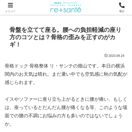
つらい首・肩こり・腰の痛みは、骨から見直す横浜市関内の整体
メニュー
電話
骨盤を立てて座る。腰への負担軽減の座り
方のコツとは？骨格の歪みを正すのがカ
ギ！
2023.09.24
骨格ドック 骨格整体 リ・サンテの畑山です。本日の横浜
関内のお天気は晴れ。まだ暑い中でも空気感に秋の気配が
感じられます。
イスやソファーに座り立ち上がるときに腰が痛い、もしく
は、座っているとだんだん腰が痛くなる等、このような場
面での腰の不調にお悩みの方も多いのではないでしょう
か。