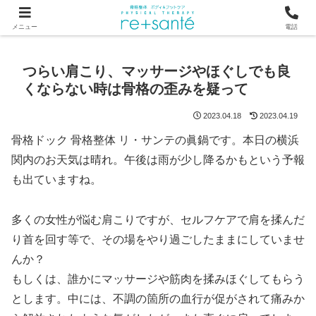
つらい首・肩こり・腰の痛みは、骨から見直す横浜市関内の整体
メニュー
電話
つらい肩こり、マッサージやほぐしでも良
くならない時は骨格の歪みを疑って
2023.04.18
2023.04.19
骨格ドック 骨格整体 リ・サンテの眞鍋です。本日の横浜
関内のお天気は晴れ。午後は雨が少し降るかもという予報
も出ていますね。
多くの女性が悩む肩こりですが、セルフケアで肩を揉んだ
り首を回す等で、その場をやり過ごしたままにしていませ
んか？
もしくは、誰かにマッサージや筋肉を揉みほぐしてもらう
とします。中には、不調の箇所の血行が促がされて痛みか