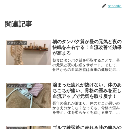
resante
関連記事
朝のタンパク質が昼の元気と夜の
スタッフブログ
快眠を左右する！血流改善で効果
が高まる
朝食にタンパク質を摂取することで、昼
の元気と夜の快眠をサポート。そして、
骨格からの血流改善は食事の健康効果を
より高めることに繋がります
溜まった疲れが抜けない、体のあ
スタッフブログ
ちこちが痛い、骨格の歪みを正し
血流アップで元気を取り戻す！
長年の疲れが溜まり、体のどこが悪いの
かさえ分からなくなっても、骨格の歪み
を整え、体を柔らかくを続ける事で、元
通りの健康を取り戻せる
ゴルフ練習後に表れる膝の痛みや
スタッフブログ