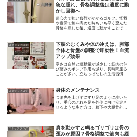
急な腫れ、骨格調整後は適度に動
かし回復へ
遠心力で強い負荷がかかるゴルフ。怪我
や疲労で膝を痛めた時もいち早く歪んだ
骨格を戻した後、適度に動かすことで血
流が巡り回復力が高まる
下肢のむくみや体の冷えは、脚部
スタッフブログ
全体と骨盤の調整で即効性！血流
アップ効果
寒さは自然と運動量が減少して筋肉の伸
び縮みのポンプ作用も減り、長時間座る
ことが多い、立ちっぱなしの生活習慣は
脚にむくみが顕著に現れ
身体のメンテナンス
スタッフブログ
つま先を上げずにすり足のように歩いた
り、重心のぶれを足を外側に向け安定さ
せるような歩き方は、膝下や大腿骨外側
等、負担が集中し過度な負担に。
肩を動かすと鳴るゴリゴリは骨の
スタッフブログ
歪みが原因？骨格調整で筋肉も緩