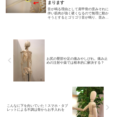
まります
音が鳴る理由として肩甲骨の歪みそれに
伴い筋肉が強く硬くなるので無理に動か
そうとするとゴリゴリ音が鳴り、歪みが
あることで可動域が狭くなる
お尻の臀部や足の痛みやしびれ。痛み止
めの注射や薬では根本的に解決する？
こんなに下を向いていた！スマホ・タブ
レットによる不調は骨からお手入れを