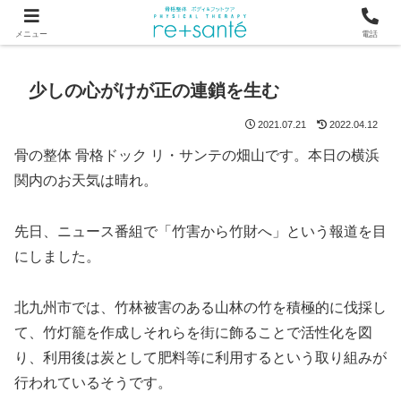
つらい首・肩こり・腰の痛みは、骨から見直す横浜市関内の整体
メニュー
電話
少しの心がけが正の連鎖を生む
2021.07.21
2022.04.12
骨の整体 骨格ドック リ・サンテの畑山です。本日の横浜
関内のお天気は晴れ。
先日、ニュース番組で「竹害から竹財へ」という報道を目
にしました。
北九州市では、竹林被害のある山林の竹を積極的に伐採し
て、竹灯籠を作成しそれらを街に飾ることで活性化を図
り、利用後は炭として肥料等に利用するという取り組みが
行われているそうです。