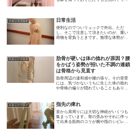
善するのに役立ちます。
日常生活
スタッフブログ
便利なのでついリュックで外出。ただ
し、そこで注意して頂きたいのが、重い
荷物を背負うときです。無理な体勢が続
くと腰の負担にもなります。
肋骨が硬いは体の捻れが原因？腰
スタッフブログ
をかばう姿勢が招いた不調の連鎖
は骨格から見直す
肋骨周辺の違和感や腰の張り。その背景
には、気づかないうちに生じた体の捻れ
や骨格の偏りが隠れていることもありま
す。不調の連鎖は骨格から見直しを
指先の痺れ
スタッフブログ
首から肩周りには大切な神経がいくつも
集まっています。骨の歪みやそれに伴っ
て出来る筋肉のコリが腕や指のシビレの
原因となっていることも。