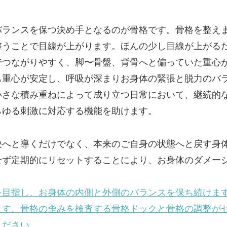
バランスを保つ決め手となるのが骨格です。骨格を整え
整うことで目線が上がります。ほんの少し目線が上がる
でつながりやすく、脚〜骨盤、背骨へと偏っていた重心
も重心が安定し、呼吸が深まりお身体の緊張と脱力のバ
小さな積み重ねによって成り立つ日常において、継続的
らゆる刺激に対応する機能を助けます。
決へと導くだけでなく、本来のご自身の状態へと戻す身
せず定期的にリセットすることにより、お身体のダメー
。
を目指し、お身体の内側と外側のバランスを保ち続けま
ます。骨格の歪みを検査する骨格ドックと骨格の調整が
ください。