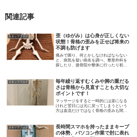
関連記事
歪（ゆがみ）は心身が正しくない
スタッフブログ
状態！骨格の歪みを正せば将来の
不調も防げます
痛みで困り、何とかしなければならない
と、病気を疑い病名を調べ、整形外科を
探したり、接骨院や整体に行ったり初め
て考えを改めるのが多数
毎年繰り返すむくみや脚の重だる
スタッフブログ
さは骨格から見直すことも大切な
ポイントです！
マッサージをすると一時的には楽になる
けれど翌日には元に戻ってしまうという
方は血流だけではなく骨格の歪みも関係
している可能性があります
長時間スマホを持ったままキープ
スタッフブログ
の体勢、パソコン作業で肘に表れ