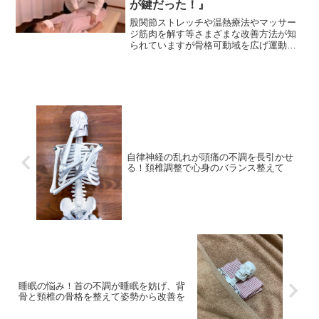
が鍵だった！』
股関節ストレッチや温熱療法やマッサー
ジ筋肉を解す等さまざまな改善方法が知
られていますが骨格可動域を広げ運動パ
フォーマンス向上に効果
自律神経の乱れが頭痛の不調を長引かせ
る！頚椎調整で心身のバランス整えて
睡眠の悩み！首の不調が睡眠を妨げ、背
骨と頸椎の骨格を整えて姿勢から改善を