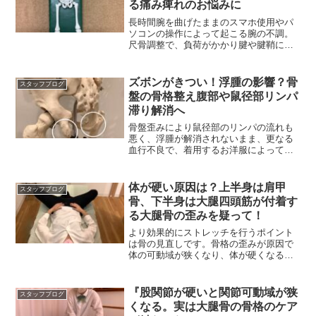
る痛み痺れのお悩みに
長時間腕を曲げたままのスマホ使用やパ
ソコンの操作によって起こる腕の不調。
尺骨調整で、負荷がかかり腱や腱鞘に表
れた痛みや痺れを改善。
ズボンがきつい！浮腫の影響？骨
スタッフブログ
盤の骨格整え腹部や鼠径部リンパ
滞り解消へ
骨盤歪みにより鼠径部のリンパの流れも
悪く、浮腫が解消されないまま、更なる
血行不良で、着用するお洋服によって腰
まわりに圧迫感が生じる
体が硬い原因は？上半身は肩甲
スタッフブログ
骨、下半身は大腿四頭筋が付着す
る大腿骨の歪みを疑って！
より効果的にストレッチを行うポイント
は骨の見直しです。骨格の歪みが原因で
体の可動域が狭くなり、体が硬くなるケ
ースは実は多いのです。
『股関節が硬いと関節可動域が狭
スタッフブログ
くなる。実は大腿骨の骨格のケア