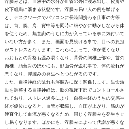
浮腫みとは、血液中の水分が血管の外に浸み出し、皮膚や
皮下組織に溜まる状態です。浮腫み易い人の例を挙げる
と、デスクワークでパソコンに長時間携わる仕事の方等
は、首、腕、肩、背中等を同時に細やかに動かしながら体
を使うため、無意識のうちに力が入っている事に気付いて
いない方が多く、また、画面を見続ける事で、目への負担
がストレスとなります。これらによって、体が硬くなり、
おおもとの骨格も歪み易くなり、背骨の胸椎上部や、首の
頸椎、頭蓋骨のほかにも、顔面骨が歪む事で、体の流れが
悪くなり、浮腫みの発生へとつながるのです。
また、自律神経の乱れも浮腫みに深く関係します。生命活
動を調整する自律神経は、脳の視床下部でコントロールさ
れており、ストレス過多により、自律神経のうちの交感神
経が優位になると、血管が収縮し、血圧が上がり、筋肉が
硬直化して血流が悪くなるため、同じく浮腫みを発生させ
し易くなります。ほかにも、浮腫みによって代謝が悪くな