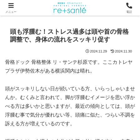
つらい首・肩こり・腰の痛みは、骨から見直す横浜市関内の整体
メニュー
電話
頭も浮腫む！ストレス過多は頭や首の骨格
調整で、身体の流れをスッキリ促す
2024.11.29
2024.11.30
骨格ドック 骨格整体 リ・サンテ杉原です。ここカトレヤ
プラザ伊勢佐木がある横浜関内は晴れ。
頭がスッキリしない日が続いている方、いらっしゃいませ
んか。むくみと言われて、脚が浮腫むイメージを思い浮か
べる方は多いかと思いますが、最近の傾向としては、頭が
浮腫む事で気分が優れない等、頭痛に似た、つらい不調を
訴える方が増えているのです。