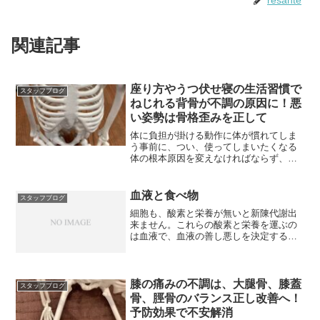
resante
関連記事
座り方やうつ伏せ寝の生活習慣で
スタッフブログ
ねじれる背骨が不調の原因に！悪
い姿勢は骨格歪みを正して
体に負担が掛ける動作に体が慣れてしま
う事前に、つい、使ってしまいたくなる
体の根本原因を変えなければならず、骨
格の歪みを正す事が有効
血液と食べ物
スタッフブログ
細胞も、酸素と栄養が無いと新陳代謝出
来ません。これらの酸素と栄養を運ぶの
は血液で、血液の善し悪しを決定するの
が、食べ物だからとても大事。
膝の痛みの不調は、大腿骨、膝蓋
スタッフブログ
骨、脛骨のバランス正し改善へ！
予防効果で不安解消