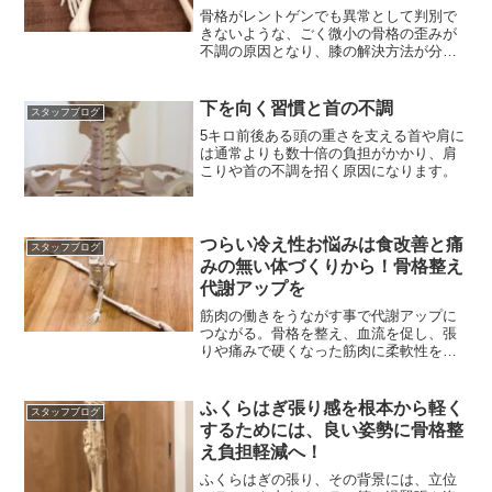
骨格がレントゲンでも異常として判別で
きないような、ごく微小の骨格の歪みが
不調の原因となり、膝の解決方法が分か
らず困っている方は多い
下を向く習慣と首の不調
スタッフブログ
5キロ前後ある頭の重さを支える首や肩に
は通常よりも数十倍の負担がかかり、肩
こりや首の不調を招く原因になります。
つらい冷え性お悩みは食改善と痛
スタッフブログ
みの無い体づくりから！骨格整え
代謝アップを
筋肉の働きをうながす事で代謝アップに
つながる。骨格を整え、血流を促し、張
りや痛みで硬くなった筋肉に柔軟性を取
り戻す事がおすすめです
ふくらはぎ張り感を根本から軽く
スタッフブログ
するためには、良い姿勢に骨格整
え負担軽減へ！
ふくらはぎの張り、その背景には、立位