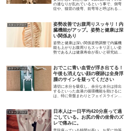
の連なりが乱れているという事で、側弯
症や、猫背の後弯、前弯等と呼ばれる姿
勢の不調の原因となる
姿勢改善でお腹周りスッキリ！内
スタッフブログ
臓機能がアップ。姿勢と健康は深
い関係あり
姿勢と健康は深い関係姿勢調整で内臓機
能も上がりお腹周りもスッキリ正しい姿
勢である人は健康寿命が長いと研究結果
としても証明されている
おでこに青い血管が浮き出てる！
スタッフブログ
午後も消えない顔の寝跡は全身浮
腫のサインを疑ってください
適切に水分を吸収し、余分な水分は排出
するといった血液の循環機能を助けるに
は、特に骨盤まわりとフェイスラインの
浮腫軽減へ働きかけを。
日本人は一日平均420分座って過
スタッフブログ
ごしている。お尻の骨の坐骨のズ
レで痛みに。
普段座っている時間が長い、お尻に均等