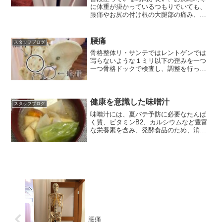
に体重が掛かっているつもりでいても、
腰痛やお尻の付け根の大腿部の痛み、し
びれなどを引き起こす。
腰痛
スタッフブログ
骨格整体リ・サンテではレントゲンでは
写らないような１ミリ以下の歪みを一つ
一つ骨格ドックで検査し、調整を行って
いきます。
健康を意識した味噌汁
スタッフブログ
味噌汁には、夏バテ予防に必要なたんぱ
く質、ビタミンB2、カルシウムなど豊富
な栄養素を含み、発酵食品のため、消化
も良く免疫力もアップ。
腰痛