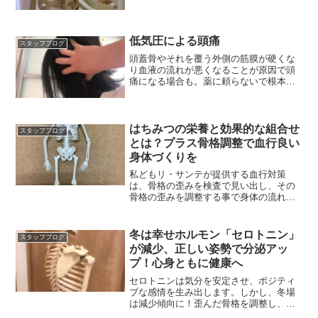
を担っています。
低気圧による頭痛
スタッフブログ
頭蓋骨やそれを覆う外側の筋膜が硬くな
り血液の流れが悪くなることが原因で頭
痛になる場合も。薬に頼らないで根本の
お手入れが必要な頭痛かも。
はちみつの栄養と効果的な組合せ
スタッフブログ
とは？プラス骨格調整で血行良い
身体づくりを
私どもリ・サンテが提供する血行対策
は、骨格の歪みを検査で見い出し、その
骨格の歪みを調整する事で身体の流れを
促します。骨格歪みに着目
冬は幸せホルモン「セロトニン」
スタッフブログ
が減少、正しい姿勢で分泌アッ
プ！心身ともに健康へ
セロトニンは気分を安定させ、ポジティ
ブな感情を生み出します。しかし、冬場
は減少傾向に！歪んだ骨格を調整し、正
しい姿勢で分泌アップを！