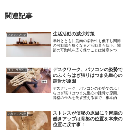
関連記事
生活活動の減少対策
スタッフブログ
年齢とともに筋肉の柔軟性も低下し関節
の可動域も狭くなると活動量も低下。関
節の可動域を広く保つことは健康をつく
る上でもとても重要です
デスクワーク、パソコンの姿勢で
スタッフブログ
のふくらはぎ張りはつま先重心の
踵骨が原因
デスクワーク、パソコンの姿勢でのふく
らはぎ張りはつま先重心の踵骨が原因。
骨格の歪みを先ず整える事で、根本的な
解決へと導く骨格整体。
ストレスが便秘の原因に？胃腸の
スタッフブログ
働きアップは骨盤の位置を本来の
位置に戻す事！