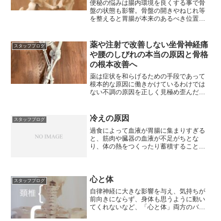
便秘の悩みは腸内環境を良くする事で骨
盤の状態も影響。骨盤の開きやねじれ等
を整えると胃腸が本来のあるべき位置に
納まり身体の流れを促す
薬や注射で改善しない坐骨神経痛
スタッフブログ
や腰のしびれの本当の原因と骨格
の根本改善へ
薬は症状を和らげるための手段であって
根本的な原因に働きかけているわけでは
ない不調の原因を正しく見極め歪んだ骨
格を整えていくことが必要
冷えの原因
スタッフブログ
過食によって血液が胃腸に集まりすぎる
と、筋肉や臓器の血液が不足がちとな
り、体の熱をつくったり蓄積することが
行なわれず、体温が低下。
心と体
スタッフブログ
自律神経に大きな影響を与え、気持ちが
前向きにならず、身体も思うように動い
てくれないなど、「心と体」両方のバラ
ンスに関わってくるものです。