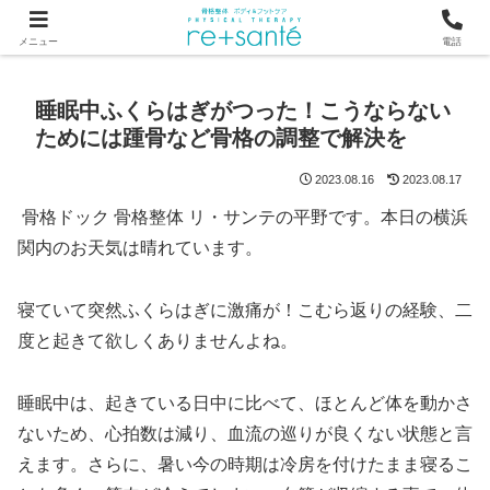
つらい首・肩こり・腰の痛みは、骨から見直す横浜市関内の整体
メニュー
電話
睡眠中ふくらはぎがつった！こうならない
ためには踵骨など骨格の調整で解決を
2023.08.16
2023.08.17
骨格ドック 骨格整体 リ・サンテの平野です。本日の横浜
関内のお天気は晴れています。
寝ていて突然ふくらはぎに激痛が！こむら返りの経験、二
度と起きて欲しくありませんよね。
睡眠中は、起きている日中に比べて、ほとんど体を動かさ
ないため、心拍数は減り、血流の巡りが良くない状態と言
えます。さらに、暑い今の時期は冷房を付けたまま寝るこ