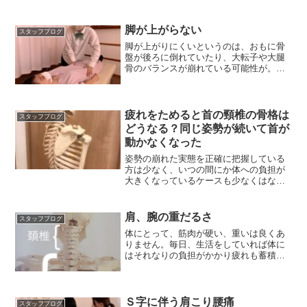
脚が上がらない
スタッフブログ
脚が上がりにくいというのは、おもに骨
盤が後ろに倒れていたり、大転子や大腿
骨のバランスが崩れている可能性が。体
幹にも大きく影響します。
疲れをためると首の頸椎の骨格は
スタッフブログ
どうなる？同じ姿勢が続いて首が
動かなくなった
姿勢の崩れた実態を正確に把握している
方は少なく、いつの間にか体への負担が
大きくなっているケースも少なくはな
く、つらい不調を招く原因に
肩、腕の重だるさ
スタッフブログ
体にとって、筋肉が硬い、重いは良くあ
りません。毎日、生活をしていれば体に
はそれなりの負担がかかり疲れも蓄積し
ていくのです。
Ｓ字に伴う肩こり腰痛
スタッフブログ