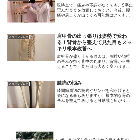
現時点で、痛みや不調がなくても、S字に
歪んだままを放置しておくと、今後、腰
痛や肩こりが出てくる可能性はとても高
くなります。
肩甲骨の出っ張りは姿勢で変わ
スタッフブログ
る！背骨から整えて見た目もスッ
キリ根本改善へ
肩甲骨が盛り上がる原因は、胸椎や頚椎
の歪みが招く背中の丸まり。背骨から整
えることで、見た目も大きく変わりま
す。
膝痛の悩み
スタッフブログ
膝関節周辺の筋肉やリンパを和らげると
楽になる事もありますが、根本的な骨の
歪みを整えてあげると可動域も広がり、
動きやすくなります。
なぜ、うなぎを食べるのか？夏の土用の