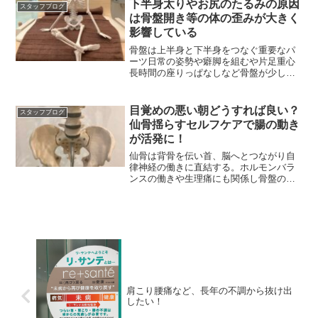
下半身太りやお尻のたるみの原因
スタッフブログ
は骨盤開き等の体の歪みが大きく
影響している
骨盤は上半身と下半身をつなぐ重要なパ
ーツ日常の姿勢や癖脚を組むや片足重心
長時間の座りっぱなしなど骨盤が少しず
つ歪んでしまういます。
目覚めの悪い朝どうすれば良い？
スタッフブログ
仙骨揺らすセルフケアで腸の動き
が活発に！
仙骨は背骨を伝い首、脳へとつながり自
律神経の働きに直結する。ホルモンバラ
ンスの働きや生理痛にも関係し骨盤の歪
みの影響が特に表れる。
肩こり腰痛など、長年の不調から抜け出
したい！