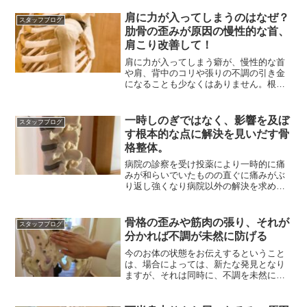
肩に力が入ってしまうのはなぜ？
スタッフブログ
肋骨の歪みが原因の慢性的な首、
肩こり改善して！
肩に力が入ってしまう癖が、慢性的な首
や肩、背中のコリや張りの不調の引き金
になることも少なくはありません。根本
の骨からの見直しをお勧めします
一時しのぎではなく、影響を及ぼ
スタッフブログ
す根本的な点に解決を見いだす骨
格整体。
病院の診察を受け投薬により一時的に痛
みが和らいでいたものの直ぐに痛みがぶ
り返し強くなり病院以外の解決を求め
リ・サンテに来店されました
骨格の歪みや筋肉の張り、それが
スタッフブログ
分かれば不調が未然に防げる
今のお体の状態をお伝えするということ
は、場合によっては、新たな発見となり
ますが、それは同時に、不調を未然に防
ぐことにつながるのです