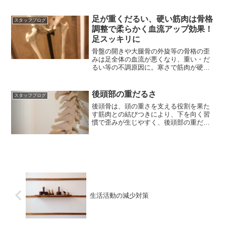
因かも知れないと思った
足が重くだるい、硬い筋肉は骨格
スタッフブログ
調整で柔らかく血流アップ効果！
足スッキリに
骨盤の開きや大腿骨の外旋等の骨格の歪
みは足全体の血流が悪くなり、重い・だ
るい等の不調原因に。寒さで筋肉が硬く
なる時期は適切なお手入れを
後頭部の重だるさ
スタッフブログ
後頭骨は、頭の重さを支える役割を果た
す筋肉との結びつきにより、下を向く習
慣で歪みが生じやすく、後頭部の重だる
さや首筋のハリを引き起こす恐れ。
生活活動の減少対策