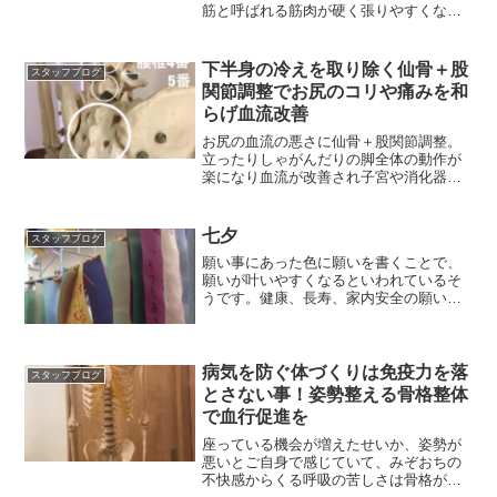
筋と呼ばれる筋肉が硬く張りやすくなる
り足の血液の流れを妨げる
下半身の冷えを取り除く仙骨＋股
スタッフブログ
関節調整でお尻のコリや痛みを和
らげ血流改善
お尻の血流の悪さに仙骨＋股関節調整。
立ったりしゃがんだりの脚全体の動作が
楽になり血流が改善され子宮や消化器系
の内臓の働きも活発に。
七夕
スタッフブログ
願い事にあった色に願いを書くことで、
願いが叶いやすくなるといわれているそ
うです。健康、長寿、家内安全の願いが
込められた折鶴も。
病気を防ぐ体づくりは免疫力を落
スタッフブログ
とさない事！姿勢整える骨格整体
で血行促進を
座っている機会が増えたせいか、姿勢が
悪いとご自身で感じていて、みぞおちの
不快感からくる呼吸の苦しさは骨格が原