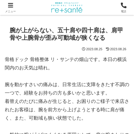
つらい首・肩こり・腰の痛みは、骨から見直す横浜市関内の整体
メニュー
電話
腕が上がらない、五十肩や四十肩は、肩甲
骨や上腕骨が歪み可動域が狭くなる
2023.08.25
2023.08.26
骨格ドック 骨格整体 リ・サンテの畑山です。本日の横浜
関内のお天気は晴れ。
腕を動かすさいの痛みは、日常生活に支障をきたす不調の
一つで、経験をお持ちの方も多いかと思います。
着替えのたびに痛みが生じると、お困りのご様子で来店さ
れたお客様は、腕を前方から上げようとする時に肩が痛
く、また、可動域も狭い状態でした。