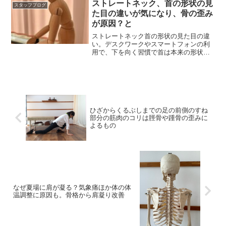
ストレートネック、首の形状の見
スタッフブログ
た目の違いが気になり、骨の歪み
が原因？と
ストレートネック首の形状の見た目の違
い。デスクワークやスマートフォンの利
用で、下を向く習慣で首は本来の形状よ
り前傾し骨格が歪みます。
ひざからくるぶしまでの足の前側のすね
部分の筋肉のコリは脛骨や踵骨の歪みに
よるもの
なぜ夏場に肩が凝る？気象痛ほか体の体
温調整に原因も。骨格から肩凝り改善