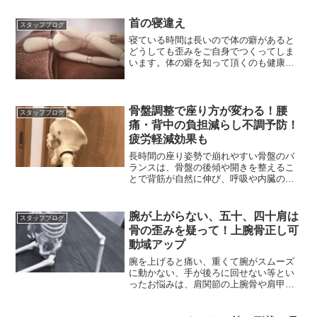
首の寝違え
スタッフブログ
寝ている時間は長いので体の癖があると
どうしても歪みをご自身でつくってしま
います。体の癖を知って頂くのも健康に
近づく一歩です。
骨盤調整で座り方が変わる！腰
スタッフブログ
痛・背中の負担減らし不調予防！
疲労軽減効果も
長時間の座り姿勢で崩れやすい骨盤のバ
ランスは、骨盤の後傾や開きを整えるこ
とで背筋が自然に伸び、呼吸や内臓の働
きも整う効果も！
腕が上がらない、五十、四十肩は
スタッフブログ
骨の歪みを疑って！上腕骨正し可
動域アップ
腕を上げると痛い、重くて腕がスムーズ
に動かない、手が後ろに回せない等とい
ったお悩みは、肩関節の上腕骨や肩甲
骨、鎖骨の歪みが影響する