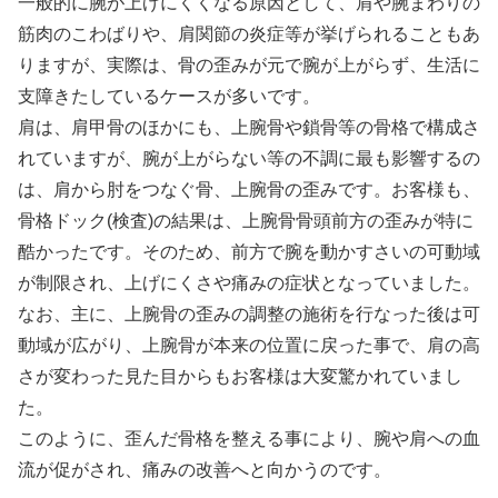
一般的に腕が上げにくくなる原因として、肩や腕まわりの
筋肉のこわばりや、肩関節の炎症等が挙げられることもあ
りますが、実際は、骨の歪みが元で腕が上がらず、生活に
支障きたしているケースが多いです。
肩は、肩甲骨のほかにも、上腕骨や鎖骨等の骨格で構成さ
れていますが、腕が上がらない等の不調に最も影響するの
は、肩から肘をつなぐ骨、上腕骨の歪みです。お客様も、
骨格ドック(検査)の結果は、上腕骨骨頭前方の歪みが特に
酷かったです。そのため、前方で腕を動かすさいの可動域
が制限され、上げにくさや痛みの症状となっていました。
なお、主に、上腕骨の歪みの調整の施術を行なった後は可
動域が広がり、上腕骨が本来の位置に戻った事で、肩の高
さが変わった見た目からもお客様は大変驚かれていまし
た。
このように、歪んだ骨格を整える事により、腕や肩への血
流が促がされ、痛みの改善へと向かうのです。