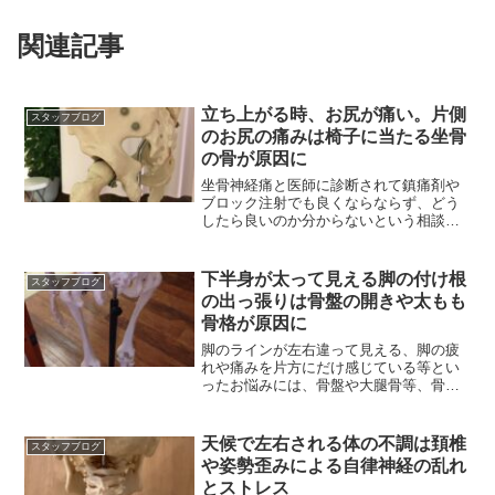
関連記事
立ち上がる時、お尻が痛い。片側
スタッフブログ
のお尻の痛みは椅子に当たる坐骨
の骨が原因に
坐骨神経痛と医師に診断されて鎮痛剤や
ブロック注射でも良くならならず、どう
したら良いのか分からないという相談は
多い。坐骨の歪み疑って
下半身が太って見える脚の付け根
スタッフブログ
の出っ張りは骨盤の開きや太もも
骨格が原因に
脚のラインが左右違って見える、脚の疲
れや痛みを片方にだけ感じている等とい
ったお悩みには、骨盤や大腿骨等、骨格
バランスの崩れが原因に
天候で左右される体の不調は頚椎
スタッフブログ
や姿勢歪みによる自律神経の乱れ
とストレス