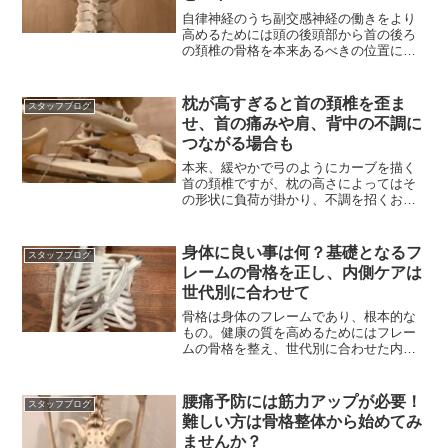
自律神経のうち副交感神経の働きをより
高めるためには頭の後頭部から首の後ろ
の頚椎の骨格を本来あるべきの位置に整
えていくのがポイントです
枕が高すぎると首の頚椎を歪ま
スタッフブログ
せ、首の痛みや肩、背中の不調に
つながる場合も
本来、緩やかで弓のようにカーブを描く
首の頚椎ですが、枕の高さによってはそ
の形状に負荷が掛かり、不調を招くおそ
れがあります。
身体に良い事は何？基礎となるフ
スタッフブログ
レームの骨格を正し、内側ケアは
世代別に合わせて
骨格は身体のフレームであり、根本的な
もの。健康の質を高めるためにはフレー
ムの骨格を整え、世代別に合わせた内側
の環境を良くする必要有
腰痛予防には筋力アップが必要！
スタッフブログ
難しい方は骨格整体から始めてみ
ませんか？