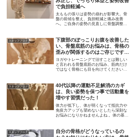
み正し、でっちり体型と姿勢改善
で負担軽減へ
太ももの張りは姿勢の崩れが影響大。骨
盤の前傾を整え、負担軽減と痛み改善
へ。ご自身の姿勢の見直しに骨盤調整を
お勧めします。
下腹部のぽっこりお腹を改善した
スタッフブログ
い、骨盤底筋のお悩みは、骨格の
歪みが関係するのはご存じです
か？
ヨガやトレーニングで治すことは難しい
と言われる骨盤底筋のお悩み、筋肉だけ
ではなく骨格にも目を向けてください！
骨盤や姿勢等骨格が原因かも
40代以降の運動不足解消のカギ
スタッフブログ
は、良い姿勢を保つ事で活動量を
増やす習慣だった！
体力が低下し、体が弱くなって抵抗力や
免疫力アップも望めないとしたら深刻な
お悩みになりかねませんよね.。体の基の
骨格の問題を疑って
自分の骨格がどうなっているの
スタッフブログ