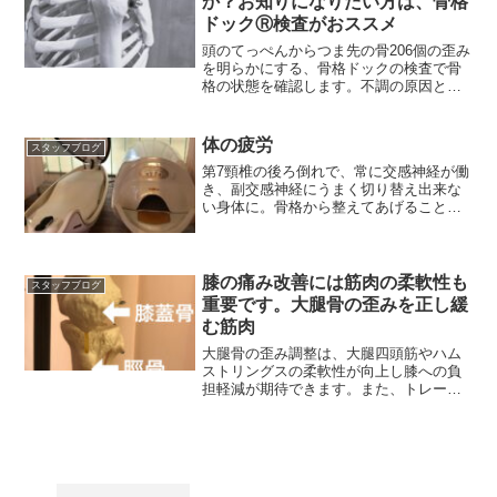
か？お知りになりたい方は、骨格
ドックⓇ検査がおススメ
頭のてっぺんからつま先の骨206個の歪み
を明らかにする、骨格ドックの検査で骨
格の状態を確認します。不調の原因とな
る骨の歪みを調べる
体の疲労
スタッフブログ
第7頸椎の後ろ倒れで、常に交感神経が働
き、副交感神経にうまく切り替え出来な
い身体に。骨格から整えてあげることで
リラックスできる体づくりを。
膝の痛み改善には筋肉の柔軟性も
スタッフブログ
重要です。大腿骨の歪みを正し緩
む筋肉
大腿骨の歪み調整は、大腿四頭筋やハム
ストリングスの柔軟性が向上し膝への負
担軽減が期待できます。また、トレーニ
ング時の負担軽減効果も！