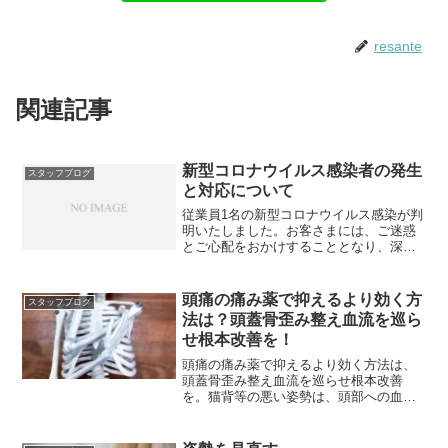
resante
関連記事
新型コロナウイルス感染者の発生
スタッフブログ
と対応について
従業員1名の新型コロナウイルス感染が判
明いたしました。お客さまには、ご迷惑
とご心配をおかけすることとなり、深く
お詫び申し上げます。
頭痛の痛み薬で抑えるより効く方
スタッフブログ
法は？頭蓋骨歪み整え血流を巡ら
せ根本改善を！
頭痛の痛み薬で抑えるより効く方法は、
頭蓋骨歪み整え血流を巡らせ根本改善
を。猫背等の悪い姿勢は、頭部への血行
が促がされないので頭痛に