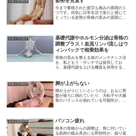
姿勢を見直す
スタッフブログ
今まで蓄積された疲労も痛みの原因の１
つです。何気に日常生活で楽だと感じて
とっている姿勢が骨格の歪みの原因にな
っていることもあります。
基礎代謝やホルモン分泌は骨格の
スタッフブログ
調整プラス！血流リンパ流しはウ
ィンバックで相乗効果を
骨格の歪みを整える体のメンテナンス法
を、私どもリ・サンテでは提供してお
り、基礎代謝を上げる機器を併用する事
で相乗効果を出すのが目的
脚が上がらない
スタッフブログ
脚が上がりにくいというのは、おもに骨
盤が後ろに倒れていたり、大転子や大腿
骨のバランスが崩れている可能性が。体
幹にも大きく影響します。
パソコン疲れ
スタッフブログ
根本の骨格からの調整は、骨に付いてい
る筋肉の緩み具合にも即効性が。繰り返