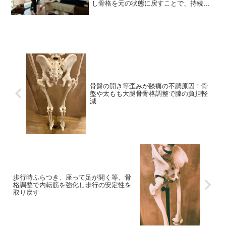
し骨格を元の状態に戻すことで、持続す
る効果も高まります。
骨盤の開き等歪みが膝痛の不調原因！骨
盤や太もも大腿骨骨格調整で膝の負担軽
減
歩行時ふらつき、座って足が開く等、骨
格調整で内転筋を強化し歩行の安定性を
取り戻す