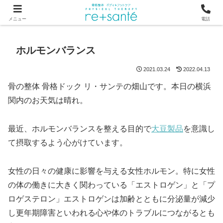
つらい首・肩こり・腰の痛みは、骨から見直す横浜市関内の整体
メニュー
電話
ホルモンバランス
2021.03.24
2022.04.13
骨の整体 骨格ドック リ・サンテの畑山です。本日の横浜
関内のお天気は晴れ。
最近、ホルモンバランスを整える目的で
大豆製品
を意識し
て摂取するよう心がけています。
女性の日々の健康に影響を与える女性ホルモン。特に女性
の体の働きに大きく関わっている「エストロゲン」と「プ
ロゲステロン」エストロゲンは加齢とともに分泌量が減少
し更年期障害といわれる心や体のトラブルにつながるとも