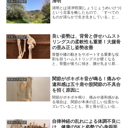
清明
スタッフブログ
清明とは清浄明潔(しょうじょうめいけつ)
という言葉を略したもので、「すべての
ものが清らかで生き生きしている」とい
う様子の意味。
良い姿勢は、背骨と併せハムスト
スタッフブログ
リングスの柔軟性も重要！大腿骨
の歪み正し姿勢改善
骨盤や膝の動きをサポートする重要な役
割を担うハムストリングスが硬くなる
と、骨盤が後ろに傾き、腰が丸まり易く
猫背を助長する悪い姿勢に
関節がポキポキ音が鳴る！痛みや
スタッフブログ
違和感は五十肩や股関節の不具合
を招く原因に
関節がポキポキ鳴り、痛みや違和感があ
る場合は、関節が本来の正しい位置から
ズレていることも。骨と骨が正しい位置
で動くよう骨格調整を！
自律神経の乱れによる体調不良に
スタッフブログ
は、健康の5Kと姿勢で心身両面