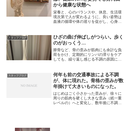
から健康な状態へ
栄養と、心のバランスや、休息、生活環
境次第で人が変わるように、良い姿勢は
血液の循環や体の巡りを促がし、心身の
両面から健康をつくります。
ひざの曲げ伸ばしがつらい。歩く
スタッフブログ
のがおっくう…
腓骨など、骨の歪みが筋肉にも余計な負
荷をかけ、定期的にリンパの滞りをケア
しても、繰り返し感じる不調の原因にな
ります。
何年も前の交通事故による不調
スタッフブログ
が、体に現れた。骨格の歪みが数
年掛けて大きいものになった。
はじめはごく小さかった歪みが、徐々に
周りの筋肉を硬くし大きな歪み（紙一重
レベルの）へと変化し、数年後に不調を
感じるようになるのです。