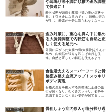
や耳鳴り等不調に頚椎の歪み調整
で快適に！
酸欠状態が頭痛や耳鳴り等の辛い症状を
起こす引き金になるのです.。頚椎に歪み
が生じ、酸素が十分に送られなくなって
しまう事によるのです
歪み対策に、重心を真ん中に集め
スタッフブログ
る大腿骨調整で内転筋を自然と正
しく使える足元へ
外側に広がった太腿の骨(大腿骨)を中心に
集め、内転筋の張りを和らげ血行を促
進。自然と正しく内転筋を使えるような
骨格へと再構築する。
食生活支えるスーパーフードと骨
スタッフブログ
格歪み整え血流アップ！スッキリ
ボディ実現
骨格の歪みを復元する調整法は全身の血
行が良くなり、むくみスッキリ。姿勢を
意識することなく良い姿勢が保てるよう
になり身体が軽く感じる
骨粗しょう症の原因が塩分摂り過
スタッフブログ