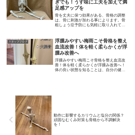
ぎでも！うす味に工夫を加えて満
足感アップを
骨を丈夫に保つ効果がある、骨格の調整
は、骨に刺激が加わる事によります。骨
粗しょう症予防にも気軽に取り入れてく
ださい。骨ケアで健康に
浮腫みやすい梅雨こそ骨格を整え
スタッフブログ
血流改善！体を軽く柔らかくが浮
腫み改善へ
浮腫みやすい梅雨こそ骨格を整え血流改
善！体を軽く柔らかくが浮腫み改善へ！
体の良い状態を知ることは、自分の健康
状態のバロメーターに。
動作に影響するカリウムと塩分の関係？
頑固なむくみ対策も骨格から不調解決
を！