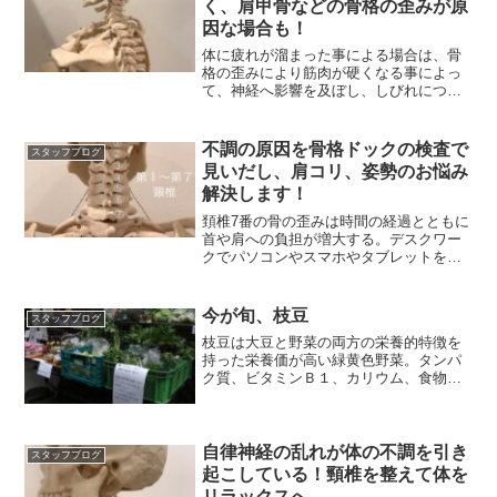
く、肩甲骨などの骨格の歪みが原
因な場合も！
体に疲れが溜まった事による場合は、骨
格の歪みにより筋肉が硬くなる事によっ
て、神経へ影響を及ぼし、しびれにつな
がるケースがあります。
不調の原因を骨格ドックの検査で
スタッフブログ
見いだし、肩コリ、姿勢のお悩み
解決します！
頚椎7番の骨の歪みは時間の経過とともに
首や肩への負担が増大する。デスクワー
クでパソコンやスマホやタブレットを使
用する方も、首や肩の不調として現れる
箇所
今が旬、枝豆
スタッフブログ
枝豆は大豆と野菜の両方の栄養的特徴を
持った栄養価が高い緑黄色野菜。タンパ
ク質、ビタミンＢ１、カリウム、食物繊
維、鉄分など豊富です。
自律神経の乱れが体の不調を引き
スタッフブログ
起こしている！頸椎を整えて体を
リラックスへ