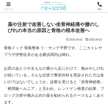
つらい首・肩こり・腰の痛みは、骨から見直す横浜市関内の整体
メニュー
電話
薬や注射で改善しない坐骨神経痛や腰のし
びれの本当の原因と骨格の根本改善へ
2025.09.02
2025.09.03
骨格ドック 骨格整体 リ・サンテ平野です。ここカトレヤ
プラザ伊勢佐木がある横浜関内は晴れ。
お尻のあたりや太ももの裏から足にかけて、痛みやしびれ
が続いている…そんな症状で整形外科を受診された方は多
いのではないでしょうか。診察を受けると「坐骨神経痛」
「椎間板ヘルニア」と言われ、レントゲン検査の結果、ブ
ロック注射や痛み止めの薬を勧められるケースもよくあり
ます。