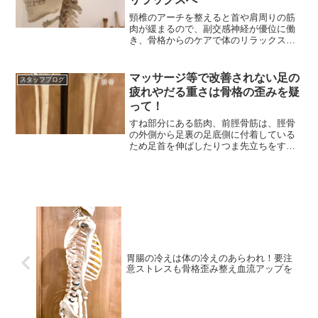
頸椎のアーチを整えると首や肩周りの筋
肉が緩まるので、副交感神経が優位に働
き、骨格からのケアで体のリラックス効
果が期待できます。
マッサージ等で改善されない足の
スタッフブログ
疲れやだる重さは骨格の歪みを疑
って！
すね部分にある筋肉、前脛骨筋は、脛骨
の外側から足裏の足底側に付着している
ため足首を伸ばしたりつま先立ちをする
時に多く使う筋肉です
胃腸の冷えは体の冷えのあらわれ！要注
意ストレスも骨格歪み整え血流アップを