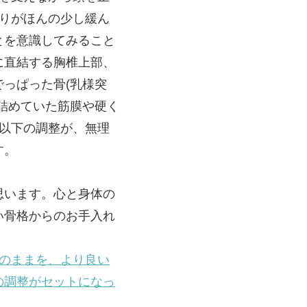
りがほんの少し緩ん
とを意識してみること
に直結する胸椎上部、
っぱった骨(乳様突
詰めていた筋膜や硬く
以下の調整が、無理
す。
思います。心と身体の
い骨格からのお手入れ
のままを、より良い
の調整がセットになっ