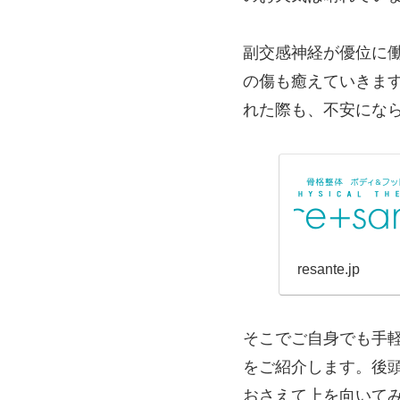
副交感神経が優位に
の傷も癒えていきま
れた際も、不安にな
resante.jp
そこでご自身でも手
をご紹介します。後頭
おさえて上を向いて