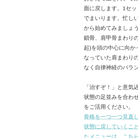
面に戻します。1セ
でまいります。忙し
から始めてみましょ
鎖骨、肩甲骨まわり
起)を頭の中心に向
なっていた肩まわり
なく自律神経のバラ
「治すぞ！」と意気
状態の足並みを合わ
をご活用ください。
骨格を一つ一つ見直
状態に戻していくこ
たメニューは、こち