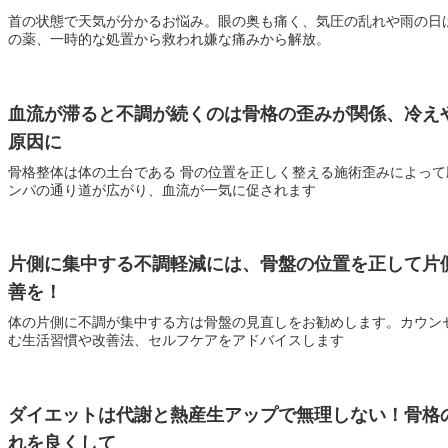
首の状態で天気が分かるお悩み。眼の奥も痛く、気圧の乱れや雨の日
の薬、一時的な処置から救われ嫌な痛みから解放。
血流が滞ると不調が続くのは骨格の歪みが関係、冷え
原因に
骨格整体は体の土台である 骨の位置を正しく整える施術歪みによっ
ンパの通り道が広がり、血流が一気に促されます
片側に集中する不調軽減には、骨盤の位置を正して片
善を！
体の片側に不調が集中する方は骨盤の見直しをお勧めします。カウン
む生活習慣や改善法、セルフケアをアドバイスします
ダイエットは代謝と熱産生アップで無理しない！骨格
れを良くして