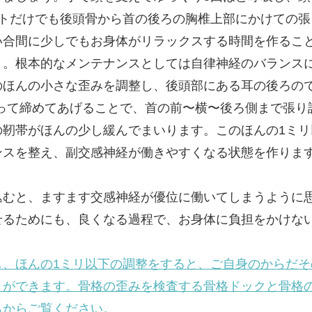
ットだけでも後頭骨から首の後ろの胸椎上部にかけての張
い合間に少しでもお身体がリラックスする時間を作るこ
う。根本的なメンテナンスとしては自律神経のバランス
のほんの小さな歪みを調整し、後頭部にある耳の後ろので
かって締めてあげることで、首の前〜横〜後ろ側まで張り
の靭帯がほんの少し緩んでまいります。このほんの1ミリ
ンスを整え、副交感神経が働きやすくなる状態を作りま
込むと、ますます交感神経が優位に働いてしまうように
せるためにも、良くなる過程で、お身体に負担をかけな
し、ほんの1ミリ以下の調整をすると、ご自身のからだそ
とができます。骨格の歪みを検査する骨格ドックと骨格
らからご覧ください。